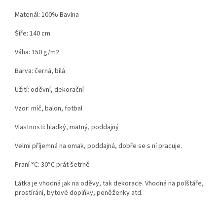
Materiál: 100% Bavlna
Šíře: 140 cm
Váha: 150 g/m2
Barva: černá, bílá
Užití: oděvní, dekorační
Vzor: míč, balon, fotbal
Vlastnosti: hladký, matný, poddajný
Velmi příjemná na omak, poddajná, dobře se s ní pracuje.
Praní °C: 30°C prát šetrně
Látka je vhodná jak na oděvy, tak dekorace. Vhodná na polštáře,
prostírání, bytové doplňky, peněženky atd.