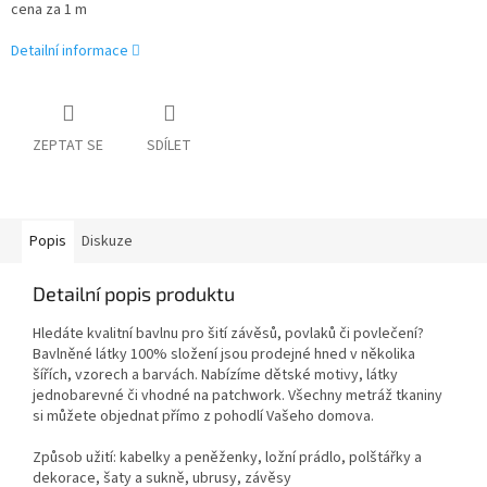
cena za 1 m
Detailní informace
ZEPTAT SE
SDÍLET
Popis
Diskuze
Detailní popis produktu
Hledáte kvalitní bavlnu pro šití závěsů, povlaků či povlečení?
Bavlněné látky 100% složení jsou prodejné hned v několika
šířích, vzorech a barvách. Nabízíme dětské motivy, látky
jednobarevné či vhodné na patchwork. Všechny metráž tkaniny
si můžete objednat přímo z pohodlí Vašeho domova.
Způsob užití: kabelky a peněženky, ložní prádlo, polštářky a
dekorace, šaty a sukně, ubrusy, závěsy