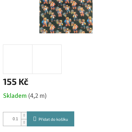
155 Kč
Měrná
Skladem
(4,2 m)
cena:
Přidat do košíku