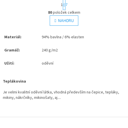
S
1
7
t
O
r
80
položek celkem
v
á
l
NAHORU
n
á
k
d
o
v
a
Materiál:
94% bavlna / 6% elasten
á
c
n
í
Gramáž:
240 g/m2
í
p
r
Užití:
oděvní
v
k
y
v
Teplákovina
ý
p
Je velmi kvalitní oděvní látka, vhodná především na čepice, tepláky,
i
mikiny, nákrčníky, mikinošaty, aj....
s
u
Z
á