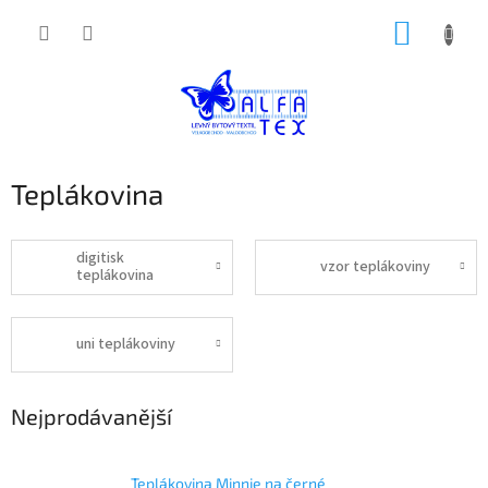
Přejít
NÁKUP
na
obsah
KOŠÍK
Teplákovina
digitisk
vzor teplákoviny
teplákovina
uni teplákoviny
Nejprodávanější
Teplákovina Minnie na černé