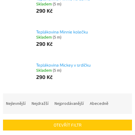
Skladem
(5 m)
290 Kč
Teplákovina Minnie kolečku
Skladem
(5 m)
290 Kč
Teplákovina Mickey v srdíčku
Skladem
(5 m)
290 Kč
Ř
a
Nejlevnější
Nejdražší
Nejprodávanější
Abecedně
z
e
n
OTEVŘÍT FILTR
í