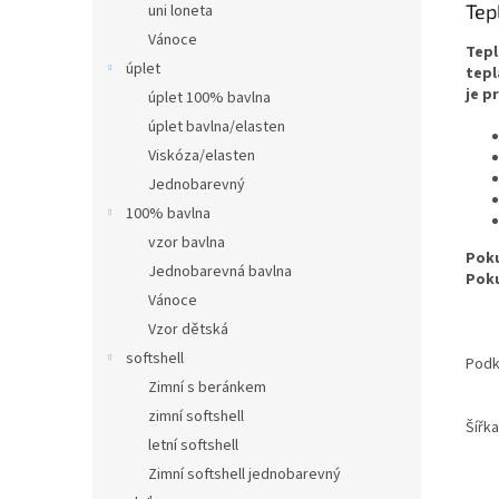
Tep
uni loneta
Vánoce
Tepl
úplet
tepl
je p
úplet 100% bavlna
úplet bavlna/elasten
Viskóza/elasten
Jednobarevný
100% bavlna
vzor bavlna
Poku
Jednobarevná bavlna
Poku
Vánoce
Vzor dětská
softshell
Podk
Zimní s beránkem
zimní softshell
Šířka
letní softshell
Zimní softshell jednobarevný