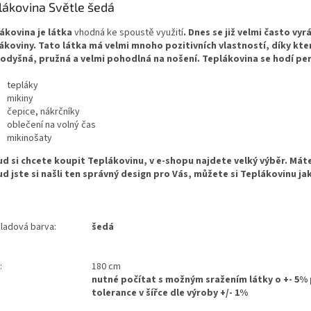
lákovina Světle šedá
ákovina je látka
vhodná ke spoustě využití
.
Dnes se již velmi často vy
ákoviny. Tato látka má velmi mnoho pozitivních vlastností, díky kt
rodyšná, pružná a velmi pohodlná na nošení. Teplákovina se hodí per
tepláky
mikiny
čepice, nákrčníky
oblečení na volný čas
mikinošaty
d si chcete koupit Teplákovinu, v e-shopu najdete velký výběr. Máte
d jste si našli ten správný design pro Vás, můžete si Teplákovinu j
ladová barva:
šedá
:
180 cm
nutné počítat s možným sražením látky o +- 5% 
tolerance v šířce dle výroby +/- 1%