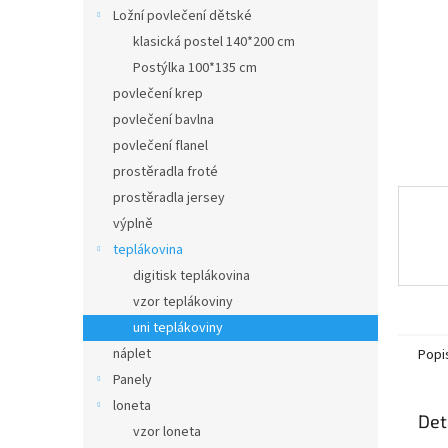
n
Ložní povlečení dětské
e
klasická postel 140*200 cm
l
Postýlka 100*135 cm
povlečení krep
povlečení bavlna
povlečení flanel
prostěradla froté
prostěradla jersey
výplně
teplákovina
digitisk teplákovina
vzor teplákoviny
uni teplákoviny
náplet
Popi
Panely
loneta
Det
vzor loneta