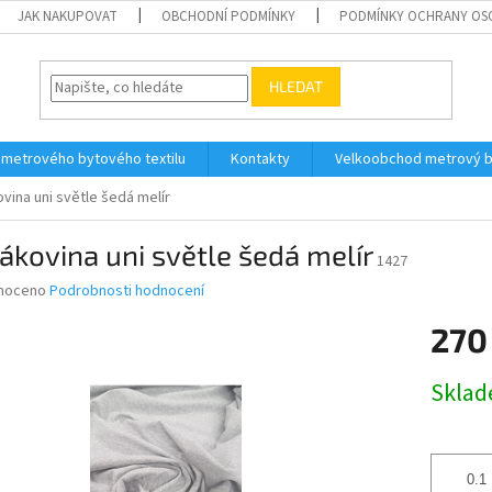
JAK NAKUPOVAT
OBCHODNÍ PODMÍNKY
PODMÍNKY OCHRANY OS
HLEDAT
 metrového bytového textilu
Kontakty
Velkoobchod metrový by
vina uni světle šedá melír
ákovina uni světle šedá melír
1427
né
noceno
Podrobnosti hodnocení
ní
270
u
Měrná
Skla
cena:
ek.