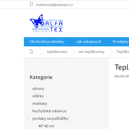
Přejít
martinsrub@seznam.cz
na
obsah
Obchodní podmínky
Jak nakupovat
Prodejny
Domů
teplákovina
uni teplákoviny
Tepláko
P
Tepl
o
Přeskočit
s
Průměr
Neohod
Kategorie
kategorie
t
hodnoce
r
produkt
ubrusy
a
je
utěrky
0,0
n
z
molitany
n
5
í
kuchyňské rukavice
hvězdič
p
povlaky na polštářky
a
40*40 cm