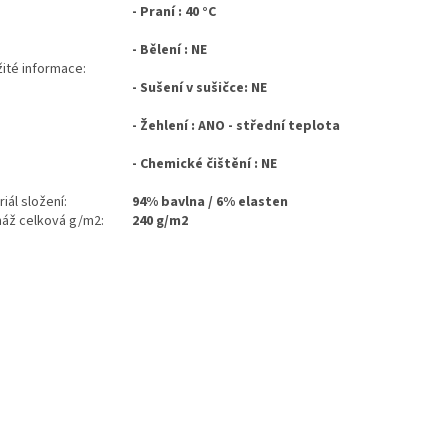
- Praní : 40 °C
- Bělení : NE
žité informace:
- Sušení v sušičce: NE
- Žehlení : ANO - střední teplota
- Chemické čištění : NE
iál složení:
94% bavlna / 6% elasten
áž celková g/m2:
240 g/m2