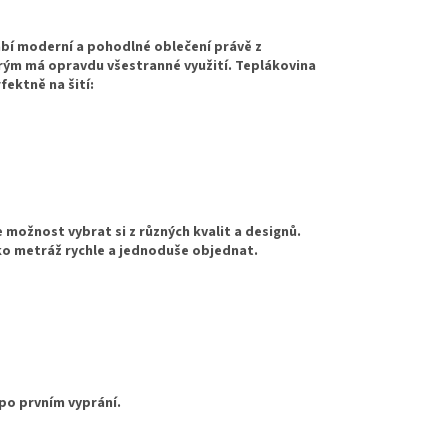
rábí moderní a pohodlné oblečení právě z
erým má opravdu všestranné využití. Teplákovina
fektně na šití:
 možnost vybrat si z různých kvalit a designů.
ako metráž rychle a jednoduše objednat.
po prvním vyprání.