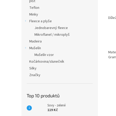
plsť
Teflon
Minky
Důle
Fleece a plyše
Jednobarevný fleece
Mikroflanel / mikroplyš
Madeira
Mušelín
Mater
Mušelín vzor
Gram
Kočárkovina/slunečník
Silky
Značky
Top 10 produktů
Sovy - zelené
119 Kč