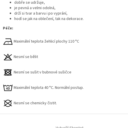
y
dobře se udržuje,
v
je pevná a velmi odolná,
ý
drží si tvar a barvu i po vyprání,
p
hodí se jak na oblečení, tak na dekorace.
i
Péče:
s
u
Maximální teplota žehlicí plochy 110 °C
Nesmí se bělit
Nesmí se sušit v bubnové sušičce
Maximální teplota 40 °C. Normální postup.
Nesmí se chemicky čistit.
Z
á