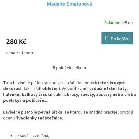
Madeira Smetanová
Skladem
(>5 m)
Do košíku
280 Kč
cena za 1 metr
5
položek celkem
O
v
l
Toto bavlněné plátno se hodí jak na šití decentních
interiérových
á
dekorací
, tak na šití
oblečení
. Vytvoříte z něj
vzdušné letní šaty,
d
halenku, kalhoty či sukni
, ale i
ubrusy, závěsy, zástěry nebo třeba
a
povlaky na polštáře
....
c
í
Bavlněné plátno je
pevná látka
, se kterou se snadno pracuje, proto ji
p
ocení i
švadlenky začátečnice
.
r
v
k
je savá a vzdušná,