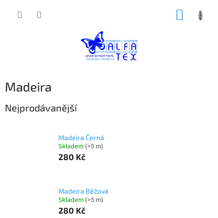
Přejít
NÁKUP
na
obsah
KOŠÍK
Madeira
Nejprodávanější
Madeira Černá
Skladem
(>5 m)
280 Kč
Madeira Béžová
Skladem
(>5 m)
280 Kč