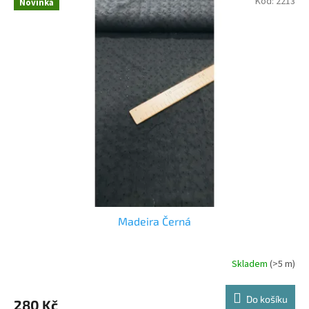
Kód:
2213
Novinka
Madeira Černá
Skladem
(>5 m)
Do košíku
280 Kč