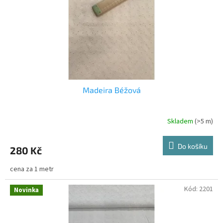
o
d
u
k
t
ů
Madeira Béžová
Skladem
(>5 m)
Do košíku
280 Kč
cena za 1 metr
Kód:
2201
Novinka