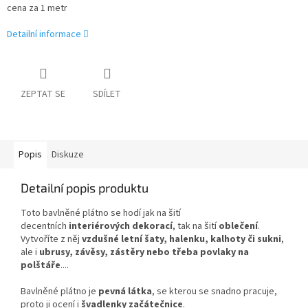
cena za 1 metr
Detailní informace
ZEPTAT SE
SDÍLET
Popis
Diskuze
Detailní popis produktu
Toto bavlněné plátno se hodí jak na šití
decentních
interiérových dekorací
, tak na šití
oblečení
.
Vytvoříte z něj
vzdušné letní šaty, halenku, kalhoty či sukni
,
ale i
ubrusy, závěsy, zástěry nebo třeba povlaky na
polštáře
....
Bavlněné plátno je
pevná látka
, se kterou se snadno pracuje,
proto ji ocení i
švadlenky začátečnice
.