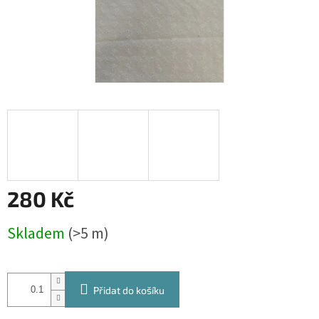
280 Kč
Měrná
Skladem
(>5 m)
cena:
Přidat do košíku