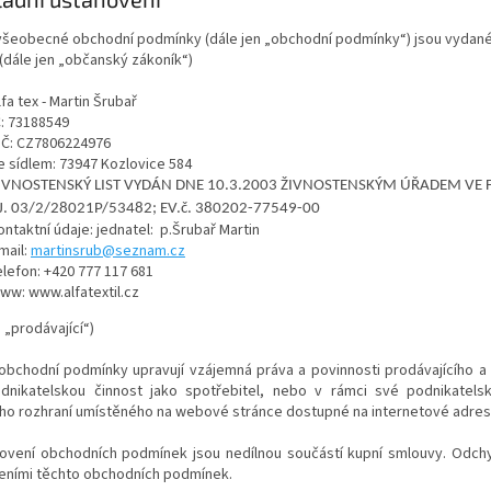
všeobecné obchodní podmínky (dále jen „obchodní podmínky“) jsou vydané d
(dále jen „občanský zákoník“)
lfa tex - Martin Šrubař
Č:
73188549
IČ:
CZ7806224976
e sídlem:
73947 Kozlovice 584
IVNOSTENSKÝ LIST VYDÁN DNE 10.3.2003 ŽIVNOSTENSKÝM ÚŘADEM VE
J. 03/2/28021P/53482; EV.č. 380202-77549-00
ontaktní údaje:
jednatel: p.Šrubař Martin
mail:
martinsrub@seznam.cz
elefon: +420 777 117 681
ww: www.alfatextil.cz
n „prodávající“)
 obchodní podmínky upravují vzájemná práva a povinnosti prodávajícího a
odnikatelskou činnost jako spotřebitel, nebo v rámci své podnikatelské
o rozhraní umístěného na webové stránce dostupné na internetové adrese…
novení obchodních podmínek jsou nedílnou součástí kupní smlouvy. Odchy
eními těchto obchodních podmínek.