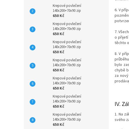
Krepové povlečení
6. V pří
140x200+70x90 zip
pozměně
650 Kč
potvrzen
Krepové povlečení
140x200+70x90 zip
7. Všech
650 Kč
o přijet
Krepové povlečení
těchto 
140x200+70x90 zip
650 Kč
8. V př
průběhu 
Krepové povlečení
bylo za
140x200+70x90 zip
650 Kč
chybě b
za nový
Krepové povlečení
prodávaj
140x200+70x90 zip
650 Kč
Krepové povlečení
140x200+70x90 zip
IV.
Zá
650 Kč
1. Na z
Krepové povlečení
svého zá
140x200+70x90 zip
650 Kč