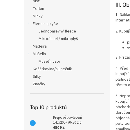
plsť
III.
Ob
Teflon
1. Nákl
Minky
internet
Fleece a plyše
Jednobarevný fleece
2. Kupuj
Mikroflanel / mikroplyš
p
Madeira
v
Mušelín
3. Při z
Mušelín vzor
4. Před
Kočárkovina/slunečník
kupujíc
Silky
platnos
Značky
těmito 
5. Nepr
kupující
Top 10 produktů
obchodní
doručen
Krepové povlečení
objedná
140x200+70x90 zip
potvrze
650 Kč
emailovo