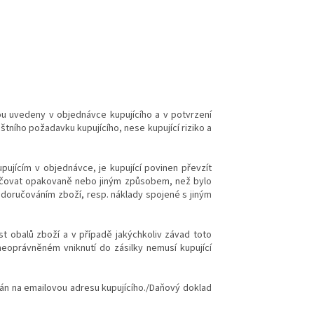
sou uvedeny v objednávce kupujícího a v potvrzení
tního požadavku kupujícího, nese kupující riziko a
pujícím v objednávce, je kupující povinen převzít
oručovat opakovaně nebo jiným způsobem, než bylo
doručováním zboží, resp. náklady spojené s jiným
st obalů zboží a v případě jakýchkoliv závad toto
neoprávněném vniknutí do zásilky nemusí kupující
slán na emailovou adresu kupujícího./Daňový doklad