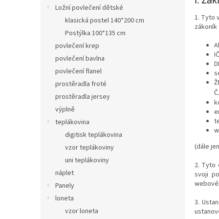
n
Ložní povlečení dětské
e
1. Tyto 
klasická postel 140*200 cm
l
zákoník 
Postýlka 100*135 cm
A
povlečení krep
I
povlečení bavlna
D
povlečení flanel
s
prostěradla froté
Ž
Č
prostěradla jersey
k
výplně
e
t
teplákovina
w
digitisk teplákovina
(dále je
vzor teplákoviny
uni teplákoviny
2. Tyto
náplet
svoji p
webovéh
Panely
loneta
3. Usta
vzor loneta
ustanov