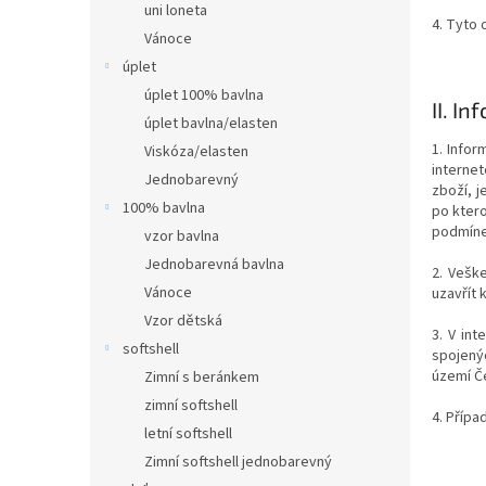
uni loneta
4. Tyto 
Vánoce
úplet
úplet 100% bavlna
II.
Inf
úplet bavlna/elasten
1. Infor
Viskóza/elasten
interne
Jednobarevný
zboží, j
100% bavlna
po kter
podmíne
vzor bavlna
Jednobarevná bavlna
2. Vešk
Vánoce
uzavřít 
Vzor dětská
3. V in
softshell
spojený
území Č
Zimní s beránkem
zimní softshell
4. Přípa
letní softshell
Zimní softshell jednobarevný