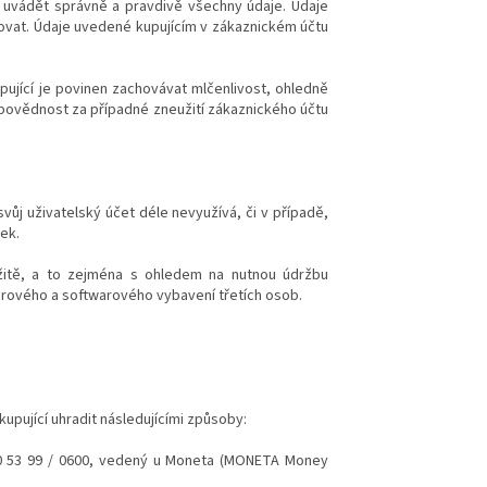
en uvádět správně a pravdivě všechny údaje. Údaje
izovat. Údaje uvedené kupujícím v zákaznickém účtu
ující je povinen zachovávat mlčenlivost, ohledně
dpovědnost za případné zneužití zákaznického účtu
svůj uživatelský účet déle nevyužívá, či v případě,
ek.
ržitě, a to zejména s ohledem na nutnou údržbu
rového a softwarového vybavení třetích osob.
upující uhradit následujícími způsoby:
0 53 99 / 0600
, vedený u Moneta (MONETA Money