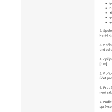
b
b
d
v
v
2. Spol
Není-li 
3. V pří
dnů od u
4. V pří
[S16]
5. V pří
účet pro
6. Prod
není zál
7. Podle
správce 