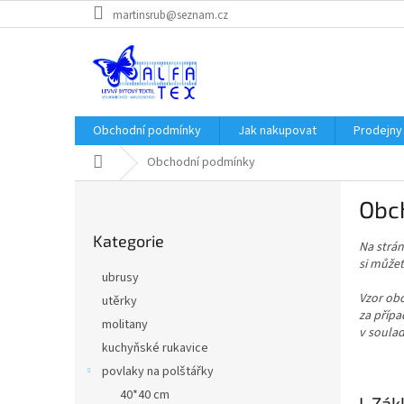
Přejít
martinsrub@seznam.cz
na
obsah
Obchodní podmínky
Jak nakupovat
Prodejny
Domů
Obchodní podmínky
P
Obc
o
Přeskočit
s
Kategorie
kategorie
Na strá
t
si může
r
ubrusy
a
Vzor ob
utěrky
n
za přípa
molitany
n
v soula
í
kuchyňské rukavice
p
povlaky na polštářky
a
40*40 cm
I. Zá