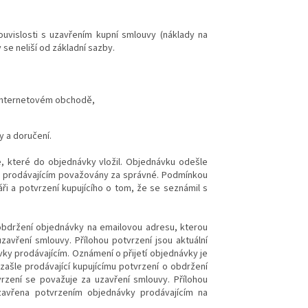
ouvislosti s uzavřením kupní smlouvy (náklady na
 se neliší od základní sazby.
v internetovém obchodě,
y a doručení.
, které do objednávky vložil. Objednávku odešle
ou prodávajícím považovány za správné. Podmínkou
i a potvrzení kupujícího o tom, že se seznámil s
 obdržení objednávky na emailovou adresu, kterou
zavření smlouvy. Přílohou potvrzení jsou aktuální
vky prodávajícím. Oznámení o přijetí objednávky je
ašle prodávající kupujícímu potvrzení o obdržení
vrzení se považuje za uzavření smlouvy. Přílohou
uzavřena potvrzením objednávky prodávajícím na