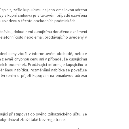
splnit, zašle kupujícímu na jeho emailovou adresu
y a kupní smlouva je v takovém případě uzavřena
esu uvedenu v těchto obchodních podmínkách.
jednávku, dokud není kupujícímu doručeno oznámení
telefonní číslo nebo email prodávajícího uvedený v
vedení ceny zboží v internetovém obchodě, nebo v
a zjevně chybnou cenu ani v případě, že kupujícímu
ích podmínek. Prodávající informuje kupujícího o
změněnou nabídku. Pozměněná nabídka se považuje
vrzením o přijetí kupujícím na emailovou adresu
ující přistupovat do svého zákaznického účtu. Ze
objednávat zboží také bez registrace.