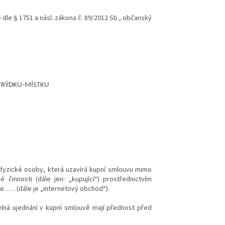
le § 1751 a násl. zákona č. 89/2012 Sb., občanský
 FRÝDKU-MÍSTKU
 fyzické osoby, která uzavírá kupní smlouvu mimo
 činnosti (dále jen: „kupující“) prostřednictvím
. . (dále je „internetový obchod“).
lná ujednání v kupní smlouvě mají přednost před