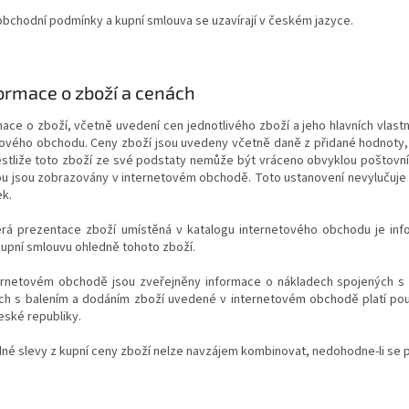
obchodní podmínky a kupní smlouva se uzavírají v českém jazyce.
ormace o zboží a cenách
mace o zboží, včetně uvedení cen jednotlivého zboží a jeho hlavních vlast
tového obchodu. Ceny zboží jsou uvedeny včetně daně z přidané hodnoty, v
estliže toto zboží ze své podstaty nemůže být vráceno obvyklou poštovní 
ou jsou zobrazovány v internetovém obchodě. Toto ustanovení nevylučuje s
k.
erá prezentace zboží umístěná v katalogu internetového obchodu je info
kupní smlouvu ohledně tohoto zboží.
ternetovém obchodě jsou zveřejněny informace o nákladech spojených s
ch s balením a dodáním zboží uvedené v internetovém obchodě platí pou
eské republiky.
dné slevy z kupní ceny zboží nelze navzájem kombinovat, nedohodne-li se pro