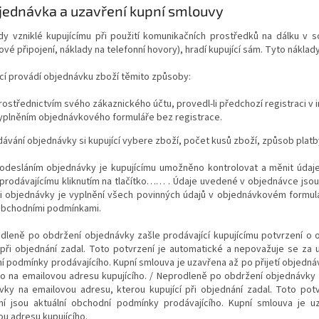
jednávka a uzavření kupní smlouvy
ady vzniklé kupujícímu při použití komunikačních prostředků na dálku v s
ové připojení, náklady na telefonní hovory), hradí kupující sám. Tyto náklady
ící provádí objednávku zboží těmito způsoby:
rostřednictvím svého zákaznického účtu, provedl-li předchozí registraci 
yplněním objednávkového formuláře bez registrace.
adávání objednávky si kupující vybere zboží, počet kusů zboží, způsob platb
 odesláním objednávky je kupujícímu umožněno kontrolovat a měnit údaje
í prodávajícímu kliknutím na tlačítko…… . Údaje uvedené v objednávce js
ti objednávky je vyplnění všech povinných údajů v objednávkovém formulář
obchodními podmínkami.
odleně po obdržení objednávky zašle prodávající kupujícímu potvrzení o
 při objednání zadal. Toto potvrzení je automatické a nepovažuje se za u
 podmínky prodávajícího. Kupní smlouva je uzavřena až po přijetí objedná
o na emailovou adresu kupujícího. / Neprodleně po obdržení objednávky z
vky na emailovou adresu, kterou kupující při objednání zadal. Toto pot
ní jsou aktuální obchodní podmínky prodávajícího. Kupní smlouva je 
u adresu kupujícího.