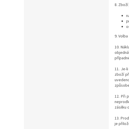
8. Zboží
n
p
o
9.
Volba
10. Nákl
objednáv
případn
11. Je-l
zboží p
uvedeno
způsobe
12. Při 
neprodl
zásilku 
13. Prod
je přilo