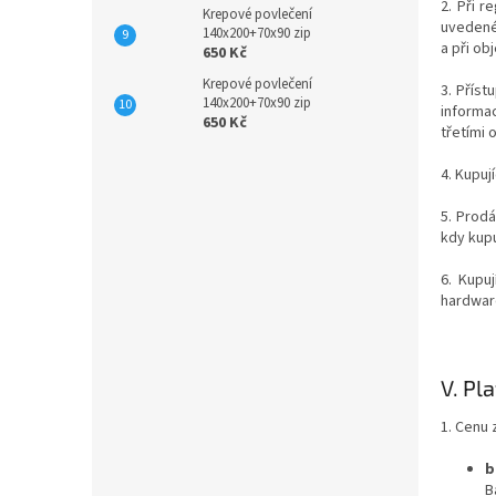
2. Při r
Krepové povlečení
uvedené 
140x200+70x90 zip
a při ob
650 Kč
Krepové povlečení
3. Přís
140x200+70x90 zip
informac
650 Kč
třetími 
4. Kupuj
5. Prodá
kdy kupu
6. Kupu
hardwar
V.
Pla
1. Cenu 
b
B