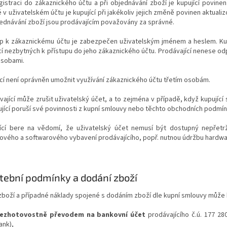
egistraci do zákaznického účtu a při objednávání zboží je kupující povin
v uživatelském účtu je kupující při jakékoliv jejich změně povinen aktual
jednávání zboží jsou prodávajícím považovány za správné.
tup k zákaznickému účtu je zabezpečen uživatelským jménem a heslem. Kup
í nezbytných k přístupu do jeho zákaznického účtu. Prodávající nenese o
osobami.
ící není oprávněn umožnit využívání zákaznického účtu třetím osobám.
vající může zrušit uživatelský účet, a to zejména v případě, když kupující 
jící poruší své povinnosti z kupní smlouvy nebo těchto obchodních podmín
jící bere na vědomí, že uživatelský účet nemusí být dostupný nepřet
ového a softwarového vybavení prodávajícího, popř. nutnou údržbu hardwa
tební podmínky a dodání zboží
zboží a případné náklady spojené s dodáním zboží dle kupní smlouvy může k
ezhotovostně převodem na bankovní účet
prodávajícího č.ú. 177 28
ank),