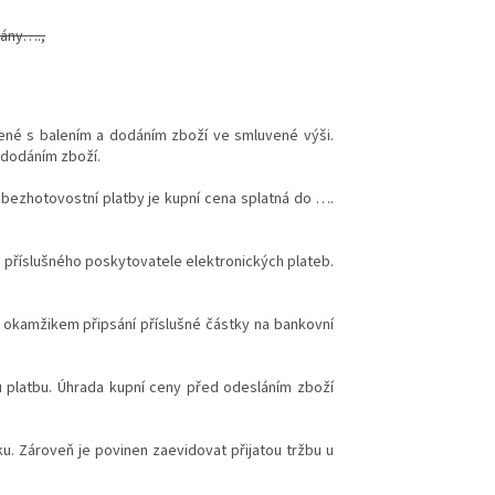
rány….,
jené s balením a dodáním zboží ve smluvené výši.
s dodáním zboží.
ě bezhotovostní platby je kupní cena splatná do ….
ů příslušného poskytovatele elektronických plateb.
n okamžikem připsání příslušné částky na bankovní
u platbu. Úhrada kupní ceny před odesláním zboží
ku. Zároveň je povinen zaevidovat přijatou tržbu u