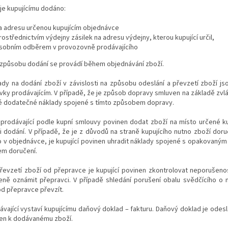
 je kupujícímu dodáno:
a adresu určenou kupujícím objednávce
rostřednictvím výdejny zásilek na adresu výdejny, kterou kupující určil,
sobním odběrem v provozovně prodávajícího
 způsobu dodání se provádí během objednávání zboží.
ady na dodání zboží v závislosti na způsobu odeslání a převzetí zboží j
ky prodávajícím. V případě, že je způsob dopravy smluven na základě zvláš
é dodatečné náklady spojené s tímto způsobem dopravy.
i prodávající podle kupní smlouvy povinen dodat zboží na místo určené ku
ři dodání. V případě, že je z důvodů na straně kupujícího nutno zboží d
 v objednávce, je kupující povinen uhradit náklady spojené s opakovaným 
m doručení.
převzetí zboží od přepravce je kupující povinen zkontrolovat neporušeno
eně oznámit přepravci. V případě shledání porušení obalu svědčícího o 
od přepravce převzít.
ávající vystaví kupujícímu daňový doklad – fakturu. Daňový doklad je ode
žen k dodávanému zboží.