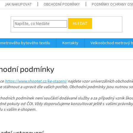
JAK NAKUPOVAT
OBCHODNÍ PODMÍNKY
PODMÍNKY OCHRANY OS
HLEDAT
 metrového bytového textilu
Kontakty
Velkoobchod metrový by
hodní podmínky
nce
https://www.shoptet.cz/ke-stazeni/
najdete vzor univerzálních obchodníc
te stáhnout a upravit dle vašich potřeb. Obchodní podmínky jsou nutnou s
chodních podmínek není součástí dodávané služby a za případný vznik ško
dné pokuty od ČOI. Vždy doporučujeme konzultovat ještě s vašimi právníky,
du s vaším e-shopem.
kladní ustanovení