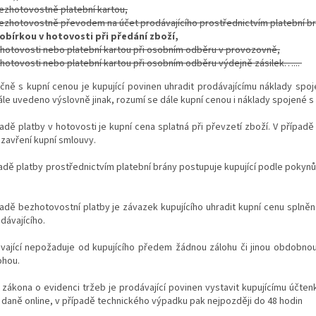
ezhotovostně platební kartou,
ezhotovostně převodem na účet prodávajícího prostřednictvím platební b
obírkou v hotovosti při předání zboží,
 hotovosti nebo platební kartou při osobním odběru v provozovně,
 hotovosti nebo platební kartou při osobním odběru výdejně zásilek…...
ečně s kupní cenou je kupující povinen uhradit prodávajícímu náklady spo
dále uvedeno výslovně jinak, rozumí se dále kupní cenou i náklady spojené 
padě platby v hotovosti je kupní cena splatná při převzetí zboží. V případ
zavření kupní smlouvy.
padě platby prostřednictvím platební brány postupuje kupující podle pokyn
padě bezhotovostní platby je závazek kupujícího uhradit kupní cenu splně
dávajícího.
ávající nepožaduje od kupujícího předem žádnou zálohu či jinou obdobno
ohou.
 zákona o evidenci tržeb je prodávající povinen vystavit kupujícímu účten
daně online, v případě technického výpadku pak nejpozději do 48 hodin