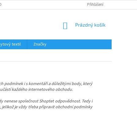
OBNÍCH ÚDAJŮ
Přihlášení
NÁKUPNÍ
Prázdný košík
KOŠÍK
tový textil
Značky
h podmínek i s komentáři a důležitými body, který
oučástí každého internetového obchodu.
dy nenese společnost Shoptet odpovědnost. Tedy i
 jelikož je vždy třeba připravit obchodní podmínky