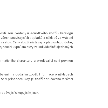
ností jsou uvedeny u jednotlivého zboží v katalogu
šech souvisejících poplatků a nákladů za vrácení
cestou. Ceny zboží zůstávají v platnosti po dobu,
jednání kupní smlouvy za individuálně sjednaných
rmativního charakteru a prodávající není povinen
 balením a dodáním zboží. Informace o nákladech
ze v případech, kdy je zboží doručováno v rámci
dávající s kupujícím jinak.