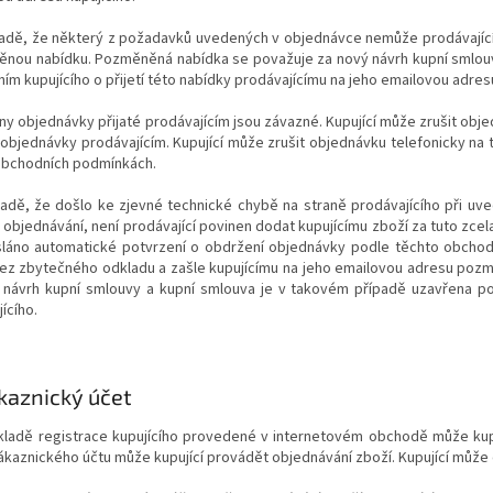
padě, že některý z požadavků uvedených v objednávce nemůže prodávající 
nou nabídku. Pozměněná nabídka se považuje za nový návrh kupní smlouv
ím kupujícího o přijetí této nabídky prodávajícímu na jeho emailovou adr
ny objednávky přijaté prodávajícím jsou závazné. Kupující může zrušit ob
í objednávky prodávajícím. Kupující může zrušit objednávku telefonicky na 
obchodních podmínkách.
ípadě, že došlo ke zjevné technické chybě na straně prodávajícího při u
objednávání, není prodávající povinen dodat kupujícímu zboží za tuto zcel
sláno automatické potvrzení o obdržení objednávky podle těchto obchodn
ez zbytečného odkladu a zašle kupujícímu na jeho emailovou adresu po
 návrh kupní smlouvy a kupní smlouva je v takovém případě uzavřena pot
ícího.
kaznický účet
ákladě registrace kupujícího provedené v internetovém obchodě může kup
kaznického účtu může kupující provádět objednávání zboží. Kupující může 