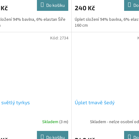
Do košíku
Do
 Kč
240 Kč
složení 94% bavlna, 6% elastan Šíře
Úplet složení 94% bavlna, 6% elas
m
160 cm
Kód:
2734
 světlý tyrkys
Úplet tmavě šedý
Skladem
(3 m)
Skladem - nelze osobní o
Do košíku
Do