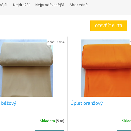
nější
Nejdražší
Nejprodávanější
Abecedně
OTEVŘÍT FILTR
Kód:
2764
 béžový
Úplet oranžový
Skladem
(5 m)
Skl