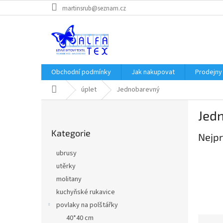
Přejít
martinsrub@seznam.cz
na
obsah
Obchodní podmínky
Jak nakupovat
Prodejny
Domů
úplet
Jednobarevný
P
Jed
o
Přeskočit
s
Kategorie
kategorie
Nejpr
t
r
ubrusy
a
utěrky
n
molitany
n
í
kuchyňské rukavice
p
povlaky na polštářky
a
40*40 cm
Ř