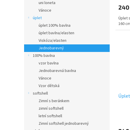
uni loneta
240
Vánoce
úplet
Úplet 
160 c
úplet 100% bavlna
úplet bavlna/elasten
Viskóza/elasten
Jednobarevný
100% bavlna
vzor bavlna
Jednobarevná bavlna
Vánoce
Vzor dětská
softshell
Úplet
Zimní s beránkem
zimní softshell
letní softshell
Zimní softshell jednobarevný