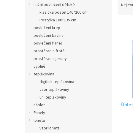
n
a
Ložní povlečení dětské
Nejlev
e
z
klasická postel 140*200 cm
l
e
Postýlka 100*135 cm
n
povlečení krep
í
povlečení bavlna
p
V
r
povlečení flanel
ý
o
prostěradla froté
p
d
prostěradla jersey
i
u
s
výplně
k
p
teplákovina
t
r
digitisk teplákovina
ů
o
vzor teplákoviny
d
uni teplákoviny
u
Úplet
k
náplet
t
Panely
ů
loneta
vzor loneta