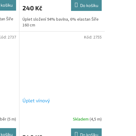
 košíku
Do košíku
240 Kč
tan Šíře
Úplet složení 94% bavlna, 6% elastan Šíře
160 cm
Kód:
2737
Kód:
2755
Úplet vínový
dběr
(5 m)
Skladem
(4,5 m)
 košíku
Do košíku