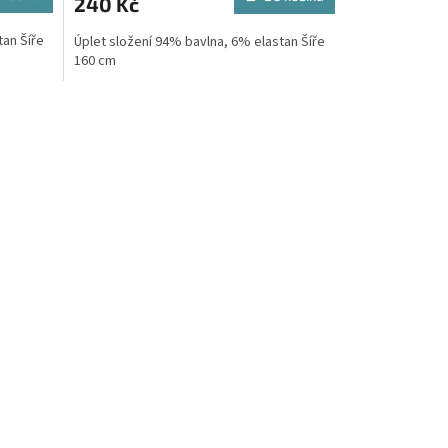
240 Kč
tan Šíře
Úplet složení 94% bavlna, 6% elastan Šíře
160 cm