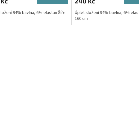
 Kč
240 Kč
složení 94% bavlna, 6% elastan Šíře
Úplet složení 94% bavlna, 6% elas
m
160 cm
O
v
l
á
d
a
c
í
p
r
v
k
y
v
ý
p
i
s