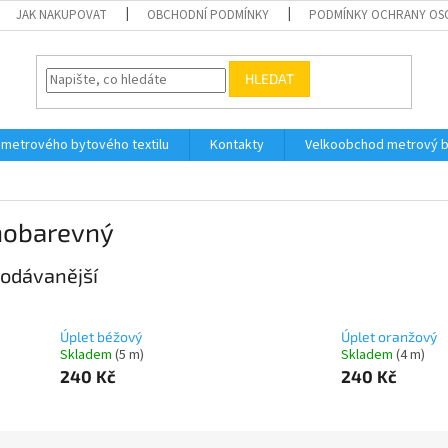
JAK NAKUPOVAT
OBCHODNÍ PODMÍNKY
PODMÍNKY OCHRANY OS
HLEDAT
 metrového bytového textilu
Kontakty
Velkoobchod metrový by
nobarevný
odávanější
Úplet béžový
Úplet oranžový
Skladem
(5 m)
Skladem
(4 m)
240 Kč
240 Kč