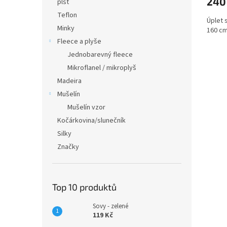
240
plsť
Teflon
Úplet 
Minky
160 c
Fleece a plyše
Jednobarevný fleece
Mikroflanel / mikroplyš
Madeira
Mušelín
Mušelín vzor
Kočárkovina/slunečník
Silky
Značky
Top 10 produktů
Sovy - zelené
119 Kč