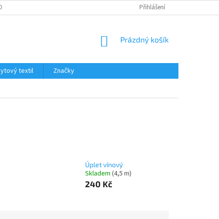
OBNÍCH ÚDAJŮ
Přihlášení
NÁKUPNÍ
Prázdný košík
KOŠÍK
tový textil
Značky
Úplet vínový
Skladem
(4,5 m)
240 Kč