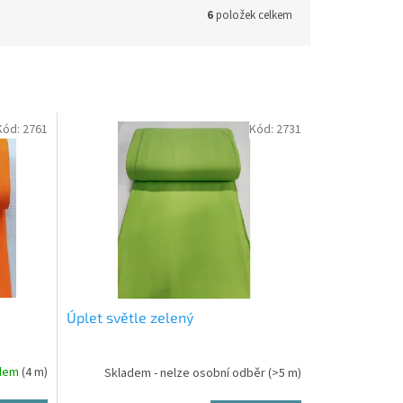
6
položek celkem
Kód:
2761
Kód:
2731
Úplet světle zelený
adem
(4 m)
Skladem - nelze osobní odběr
(>5 m)