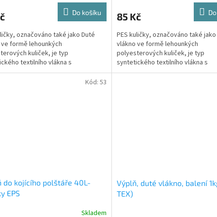
Do košíku
Do
č
85 Kč
ličky, označováno také jako Duté
PES kuličky, označováno také jako
 ve formě lehounkých
vlákno ve formě lehounkých
terových kuliček, je typ
polyesterových kuliček, je typ
ického textilního vlákna s
syntetického textilního vlákna s
teristickou strukturou, dutým
charakteristickou strukturou, dut
m....
vnitřkem....
Kód:
53
 do kojícího polštáře 40L-
Výplň, duté vlákno, balení 1
ky EPS
TEX)
Skladem