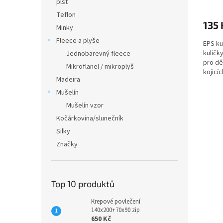
plsť
Teflon
135 
Minky
Fleece a plyše
EPS ku
kuličky
Jednobarevný fleece
pro dě
Mikroflanel / mikroplyš
kojicí
Madeira
zdravot
Mušelín
Mušelín vzor
Kočárkovina/slunečník
Silky
Značky
Top 10 produktů
Krepové povlečení
140x200+70x90 zip
650 Kč