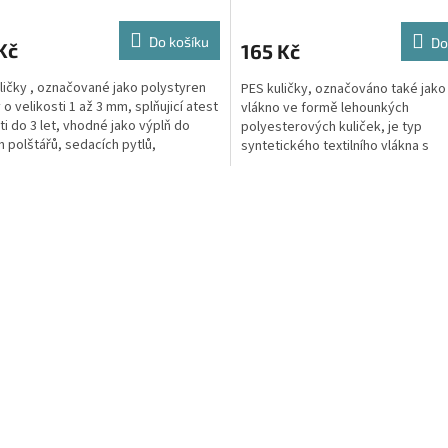
Do košíku
Do
Kč
165 Kč
ličky , označované jako polystyren
PES kuličky, označováno také jako
 o velikosti 1 až 3 mm, splňujicí atest
vlákno ve formě lehounkých
ti do 3 let, vhodné jako výplň do
polyesterových kuliček, je typ
ch polštářů, sedacích pytlů,
syntetického textilního vlákna s
ních...
charakteristickou strukturou, dut
vnitřkem....
O
v
l
á
d
a
c
í
p
r
v
k
y
v