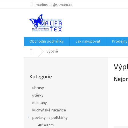
Přejít
martinsrub@seznam.cz
na
obsah
Obchodní podmínky
Jak nakupovat
Prodejny
Domů
výplně
P
Výp
o
Přeskočit
s
Kategorie
kategorie
Nejpr
t
r
ubrusy
a
utěrky
n
molitany
n
í
kuchyňské rukavice
p
povlaky na polštářky
a
40*40 cm