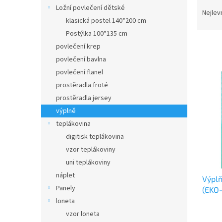
Ř
n
Ložní povlečení dětské
a
e
Nejlev
klasická postel 140*200 cm
z
l
e
Postýlka 100*135 cm
n
povlečení krep
í
povlečení bavlna
p
V
povlečení flanel
r
ý
prostěradla froté
o
p
prostěradla jersey
d
i
u
výplně
s
k
teplákovina
p
t
r
digitisk teplákovina
ů
o
vzor teplákoviny
d
uni teplákoviny
u
náplet
Výplň
k
Panely
(EKO
t
loneta
ů
vzor loneta