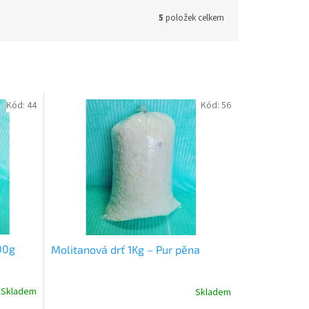
5
položek celkem
Kód:
44
Kód:
56
00g
Molitanová drť 1Kg – Pur pěna
Skladem
Skladem