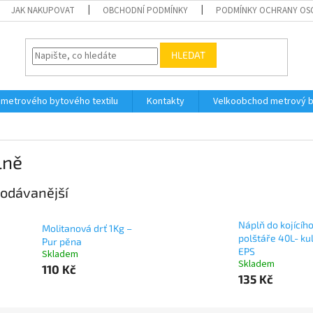
JAK NAKUPOVAT
OBCHODNÍ PODMÍNKY
PODMÍNKY OCHRANY OS
HLEDAT
 metrového bytového textilu
Kontakty
Velkoobchod metrový by
lně
odávanější
Náplň do kojícíh
Molitanová drť 1Kg –
polštáře 40L- kul
Pur pěna
EPS
Skladem
Skladem
110 Kč
135 Kč