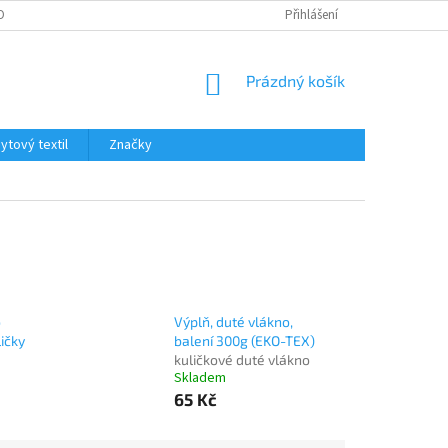
OBNÍCH ÚDAJŮ
Přihlášení
NÁKUPNÍ
Prázdný košík
KOŠÍK
tový textil
Značky
o
Výplň, duté vlákno,
ičky
balení 300g (EKO-TEX)
kuličkové duté vlákno
Skladem
65 Kč