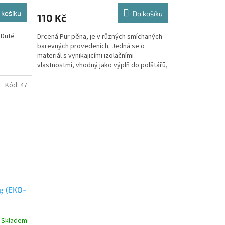
 košíku
Do košíku
110 Kč
 Duté
Drcená Pur pěna, je v různých smíchaných
barevných provedeních. Jedná se o
materiál s vynikajicími izolačními
vlastnostmi, vhodný jako výplň do polštářů,
ým
podsedáků, v...
Kód:
47
kg (EKO-
Skladem