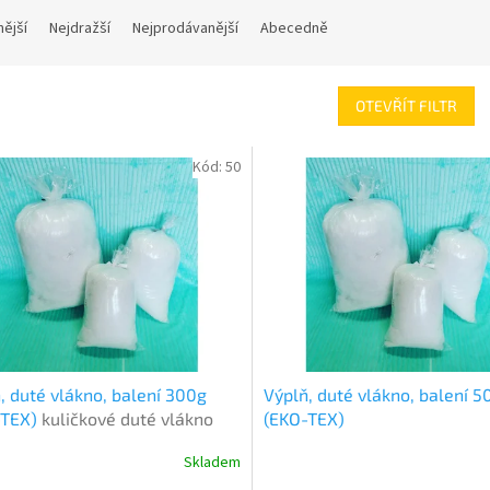
nější
Nejdražší
Nejprodávanější
Abecedně
OTEVŘÍT FILTR
Kód:
50
, duté vlákno, balení 300g
Výplň, duté vlákno, balení 5
-TEX)
kuličkové duté vlákno
(EKO-TEX)
Skladem