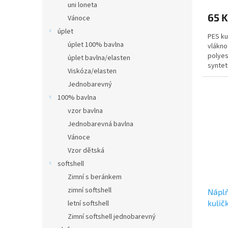
uni loneta
65 K
Vánoce
úplet
PES ku
úplet 100% bavlna
vlákno
polyes
úplet bavlna/elasten
syntet
Viskóza/elasten
charak
Jednobarevný
vnitřke
100% bavlna
vzor bavlna
Jednobarevná bavlna
Vánoce
Vzor dětská
softshell
Zimní s beránkem
zimní softshell
Náplň
kulič
letní softshell
Zimní softshell jednobarevný