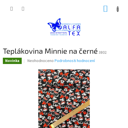
Přejít
NÁKUP
na
obsah
KOŠÍK
Teplákovina Minnie na černé
3802
Průměrné
Neohodnoceno
Podrobnosti hodnocení
Novinka
hodnocení
produktu
je
0,0
z
5
hvězdiček.