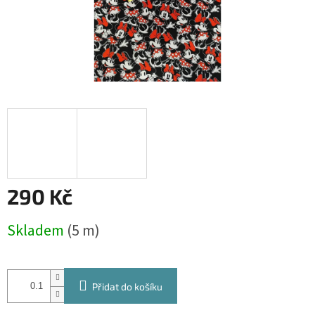
290 Kč
Měrná
Skladem
(5 m)
cena:
Přidat do košíku