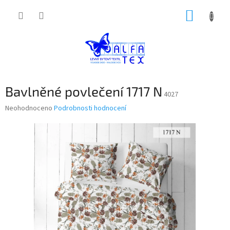
Přejít
NÁKUP
na
obsah
KOŠÍK
Bavlněné povlečení 1717 N
4027
Průměrné
Neohodnoceno
Podrobnosti hodnocení
hodnocení
produktu
je
0,0
z
5
hvězdiček.