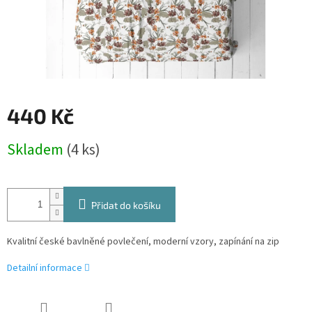
440 Kč
Měrná
Skladem
(4 ks)
cena:
Přidat do košíku
Kvalitní české bavlněné povlečení, moderní vzory, zapínání na zip
Detailní informace