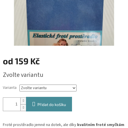
od
159 Kč
Měrná
Zvolte variantu
cena:
Varianta
Přidat do košíku
Froté prostěradlo jemné na dotek, ale díky
kvalitním froté smyčkám