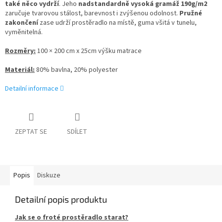
také něco vydrží
. Jeho
nadstandardně vysoká gramáž 190g/m2
zaručuje tvarovou stálost, barevnost i zvýšenou odolnost.
Pružné
zakončení
zase udrží prostěradlo na místě, guma všitá v tunelu,
vyměnitelná.
Rozměry:
100 × 200 cm x 25cm výšku matrace
Materiál:
80% bavlna, 20% polyester
Detailní informace
ZEPTAT SE
SDÍLET
Popis
Diskuze
Detailní popis produktu
Jak se o froté prostěradlo starat?