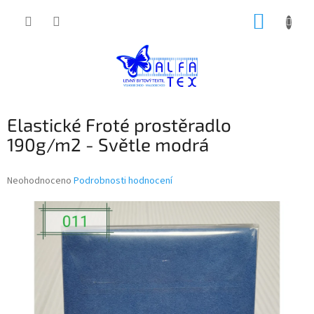
Přejít
NÁKUP
na
obsah
KOŠÍK
Elastické Froté prostěradlo
190g/m2 - Světle modrá
Průměrné
Neohodnoceno
Podrobnosti hodnocení
hodnocení
produktu
je
0,0
z
5
hvězdiček.