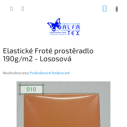
Přejít
NÁKUP
na
obsah
KOŠÍK
Elastické Froté prostěradlo
190g/m2 - Lososová
Průměrné
Neohodnoceno
Podrobnosti hodnocení
hodnocení
produktu
je
0,0
z
5
hvězdiček.