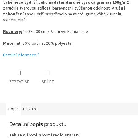
také něco vydrží
. Jeho
nadstandardně vysoká gramáž 190g/m2
zaručuje tvarovou stálost, barevnost i zvýšenou odolnost.
Pružné
zakončení
zase udrží prostěradlo na místě, guma všitá v tunelu,
vyměnitelná.
Rozměry:
100 × 200 cm x 25cm výšku matrace
Materiál:
80% bavlna, 20% polyester
Detailní informace
ZEPTAT SE
SDÍLET
Popis
Diskuze
Detailní popis produktu
Jak se o froté prostěradlo starat?