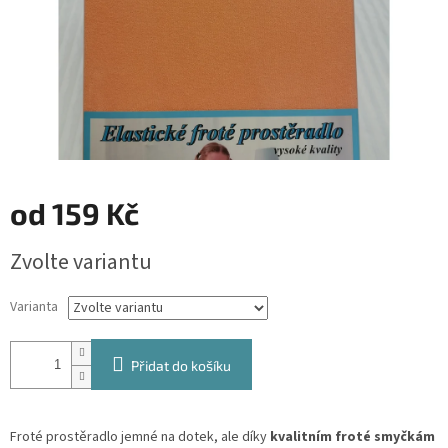
od
159 Kč
Měrná
Zvolte variantu
cena:
Varianta
Přidat do košíku
Froté prostěradlo jemné na dotek, ale díky
kvalitním froté smyčkám