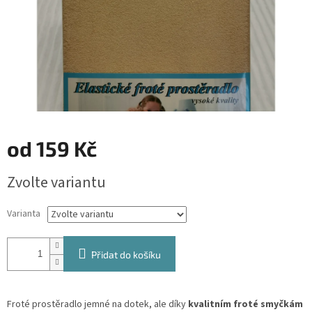
od
159 Kč
Měrná
Zvolte variantu
cena:
Varianta
Přidat do košíku
Froté prostěradlo jemné na dotek, ale díky
kvalitním froté smyčkám