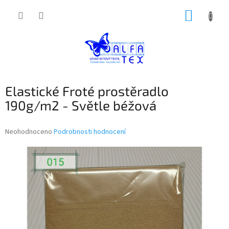
Přejít
NÁKUP
na
obsah
KOŠÍK
Elastické Froté prostěradlo
190g/m2 - Světle béžová
Průměrné
Neohodnoceno
Podrobnosti hodnocení
hodnocení
produktu
je
0,0
z
5
hvězdiček.