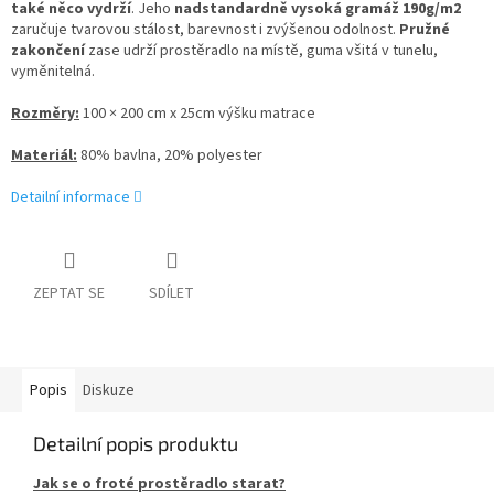
také něco vydrží
. Jeho
nadstandardně vysoká gramáž 190g/m2
zaručuje tvarovou stálost, barevnost i zvýšenou odolnost.
Pružné
zakončení
zase udrží prostěradlo na místě, guma všitá v tunelu,
vyměnitelná.
Rozměry:
100 × 200 cm x 25cm výšku matrace
Materiál:
80% bavlna, 20% polyester
Detailní informace
ZEPTAT SE
SDÍLET
Popis
Diskuze
Detailní popis produktu
Jak se o froté prostěradlo starat?