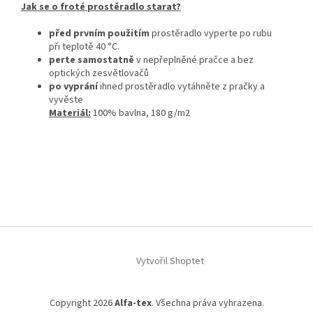
Jak se o froté prostěradlo starat?
před prvním použitím
prostěradlo vyperte po rubu
při teplotě 40 °C.
perte samostatně
v nepřeplněné pračce a bez
optických zesvětlovačů
po vyprání
ihned prostěradlo vytáhněte z pračky a
vyvěste
Materiál:
100% bavlna, 180 g/m2
Z
á
Vytvořil Shoptet
p
a
t
Copyright 2026
Alfa-tex
. Všechna práva vyhrazena.
í