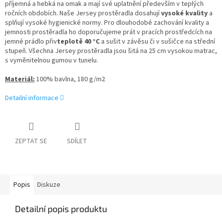
příjemná a hebká na omak a mají své uplatnění především v teplých
ročních obdobích. Naše Jersey prostěradla dosahují
vysoké kvality
a
splňují vysoké hygienické normy. Pro dlouhodobé zachování kvality a
jemnosti prostěradla ho doporučujeme prát v pracích prostředcích na
jemné prádlo přiv
teplotě 40 °C
a sušit v závěsu či v sušičce na střední
stupeň. Všechna Jersey prostěradla jsou šitá na 25 cm vysokou matrac,
s vyměnitelnou gumou v tunelu.
Materiál:
100% bavlna, 180 g/m2
Detailní informace
ZEPTAT SE
SDÍLET
Popis
Diskuze
Detailní popis produktu