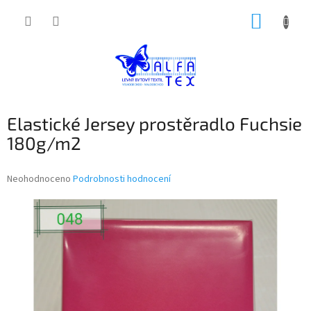
Přejít
NÁKUP
na
obsah
KOŠÍK
Elastické Jersey prostěradlo Fuchsie
180g/m2
Průměrné
Neohodnoceno
Podrobnosti hodnocení
hodnocení
produktu
je
0,0
z
5
hvězdiček.