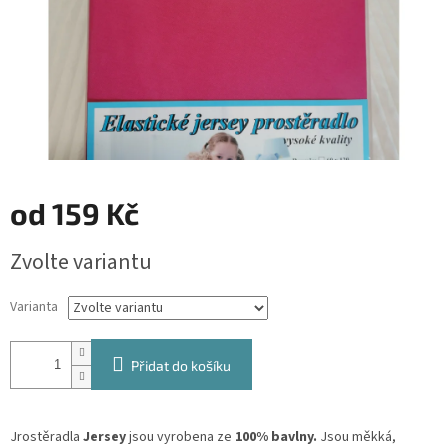
od
159 Kč
Měrná
Zvolte variantu
cena:
Varianta
Přidat do košíku
Jrostěradla
Jersey
jsou vyrobena ze
100% bavlny.
Jsou měkká,