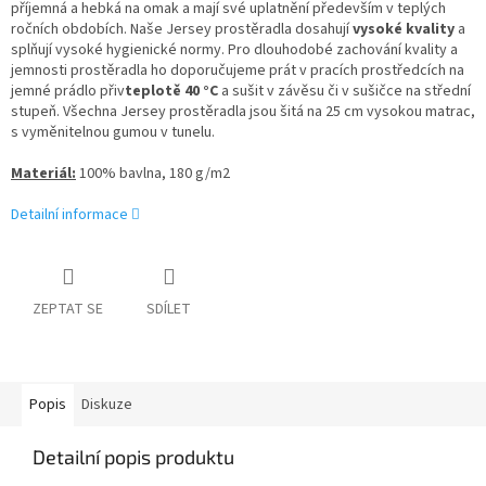
příjemná a hebká na omak a mají své uplatnění především v teplých
ročních obdobích. Naše Jersey prostěradla dosahují
vysoké kvality
a
splňují vysoké hygienické normy. Pro dlouhodobé zachování kvality a
jemnosti prostěradla ho doporučujeme prát v pracích prostředcích na
jemné prádlo přiv
teplotě 40 °C
a sušit v závěsu či v sušičce na střední
stupeň. Všechna Jersey prostěradla jsou šitá na 25 cm vysokou matrac,
s vyměnitelnou gumou v tunelu.
Materiál:
100% bavlna, 180 g/m2
Detailní informace
ZEPTAT SE
SDÍLET
Popis
Diskuze
Detailní popis produktu