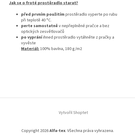
Jak se o froté prostěradlo starat?
před prvním použitím
prostěradlo vyperte po rubu
při teplotě 40 °C.
perte samostatně
v nepřeplněné pračce a bez
optických zesvětlovačů
po vyprání
ihned prostěradlo vytáhněte z pračky a
vyvěste
Materiál:
100% bavlna, 180 g/m2
Z
á
Vytvořil Shoptet
p
a
t
Copyright 2026
Alfa-tex
. Všechna práva vyhrazena.
í