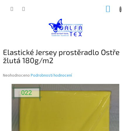
Přejít
NÁKUP
na
obsah
KOŠÍK
Elastické Jersey prostěradlo Ostře
žlutá 180g/m2
Průměrné
Neohodnoceno
Podrobnosti hodnocení
hodnocení
produktu
je
0,0
z
5
hvězdiček.