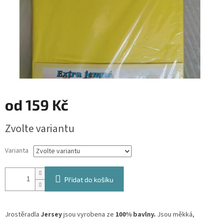
od
159 Kč
Měrná
Zvolte variantu
cena:
Varianta
Přidat do košíku
Jrostěradla
Jersey
jsou vyrobena ze
100% bavlny.
Jsou měkká,