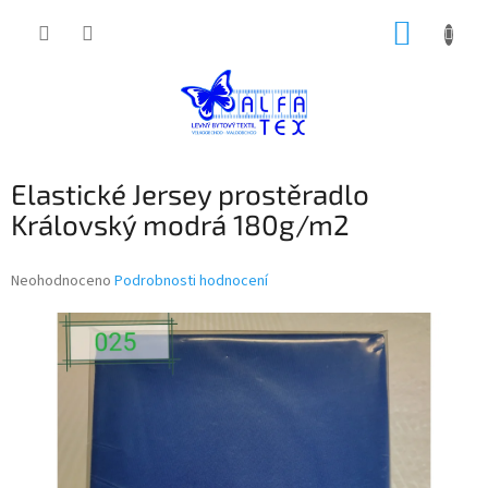
Přejít
NÁKUP
na
obsah
KOŠÍK
Elastické Jersey prostěradlo
Královský modrá 180g/m2
Průměrné
Neohodnoceno
Podrobnosti hodnocení
hodnocení
produktu
je
0,0
z
5
hvězdiček.