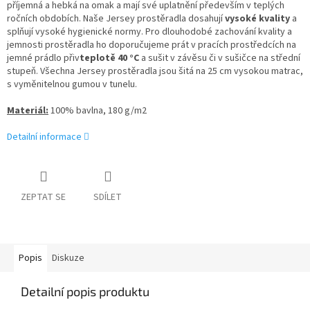
příjemná a hebká na omak a mají své uplatnění především v teplých
ročních obdobích. Naše Jersey prostěradla dosahují
vysoké kvality
a
splňují vysoké hygienické normy. Pro dlouhodobé zachování kvality a
jemnosti prostěradla ho doporučujeme prát v pracích prostředcích na
jemné prádlo přiv
teplotě 40 °C
a sušit v závěsu či v sušičce na střední
stupeň. Všechna Jersey prostěradla jsou šitá na 25 cm vysokou matrac,
s vyměnitelnou gumou v tunelu.
Materiál:
100% bavlna, 180 g/m2
Detailní informace
ZEPTAT SE
SDÍLET
Popis
Diskuze
Detailní popis produktu