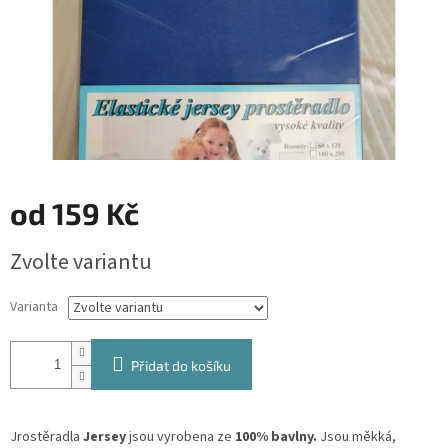
od
159 Kč
Měrná
Zvolte variantu
cena:
Varianta
Přidat do košíku
Jrostěradla
Jersey
jsou vyrobena ze
100% bavlny.
Jsou měkká,