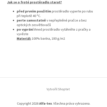
Jak se o froté prostěradlo starat?
před prvním použitím
prostěradlo vyperte po rubu
při teplotě 40 °C.
perte samostatně
v nepřeplněné pračce a bez
optických zesvětlovačů
po vyprání
ihned prostěradlo vytáhněte z pračky a
vyvěste
Materiál:
100% bavlna, 180 g/m2
Z
á
Vytvořil Shoptet
p
a
t
Copyright 2026
Alfa-tex
. Všechna práva vyhrazena.
í