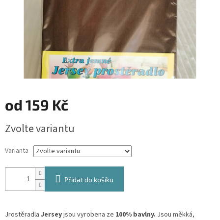
od
159 Kč
Měrná
Zvolte variantu
cena:
Varianta
Přidat do košíku
Jrostěradla
Jersey
jsou vyrobena ze
100% bavlny.
Jsou měkká,