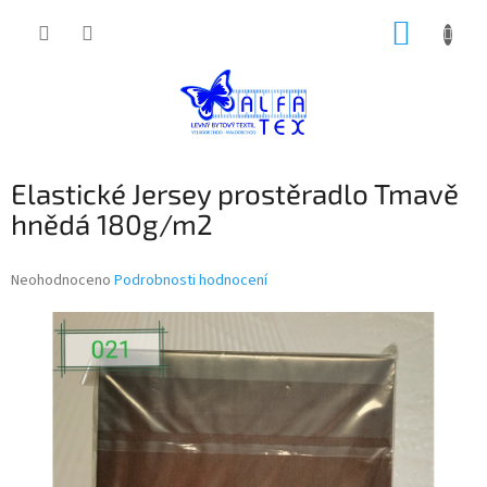
Přejít
NÁKUP
na
obsah
KOŠÍK
Elastické Jersey prostěradlo Tmavě
hnědá 180g/m2
Průměrné
Neohodnoceno
Podrobnosti hodnocení
hodnocení
produktu
je
0,0
z
5
hvězdiček.