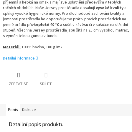
příjemná a hebká na omak a mají své uplatnění především v teplých
ročních obdobích. Naše Jersey prostěradla dosahují
vysoké kvality
a
splňují vysoké hygienické normy. Pro dlouhodobé zachování kvality a
jemnosti prostěradla ho doporučujeme prát v pracích prostředcích na
jemné prádlo přiv
teplotě 40 °C
a sušit v závěsu či v sušičce na střední
stupeň. Všechna Jersey prostěradla jsou šitá na 25 cm vysokou matrac,
s vyměnitelnou gumou v tunelu.
Materiál:
100% bavlna, 180 g/m2
Detailní informace
ZEPTAT SE
SDÍLET
Popis
Diskuze
Detailní popis produktu