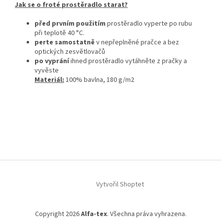
Jak se o froté prostěradlo starat?
před prvním použitím
prostěradlo vyperte po rubu
při teplotě 40 °C.
perte samostatně
v nepřeplněné pračce a bez
optických zesvětlovačů
po vyprání
ihned prostěradlo vytáhněte z pračky a
vyvěste
Materiál:
100% bavlna, 180 g/m2
Z
á
Vytvořil Shoptet
p
a
t
Copyright 2026
Alfa-tex
. Všechna práva vyhrazena.
í