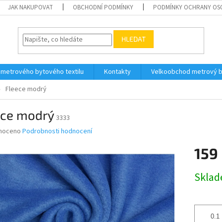
JAK NAKUPOVAT
OBCHODNÍ PODMÍNKY
PODMÍNKY OCHRANY OS
HLEDAT
 metrového bytového textilu
Kontakty
Velkoobchod metrový by
Fleece modrý
ece modrý
3333
né
noceno
Podrobnosti hodnocení
ní
159
u
Měrná
Skla
cena:
ek.