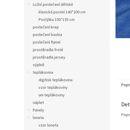
n
Ložní povlečení dětské
e
klasická postel 140*200 cm
l
Postýlka 100*135 cm
povlečení krep
povlečení bavlna
povlečení flanel
prostěradla froté
prostěradla jersey
výplně
teplákovina
digitisk teplákovina
Popi
vzor teplákoviny
uni teplákoviny
náplet
Det
Panely
Popi
loneta
vzor loneta