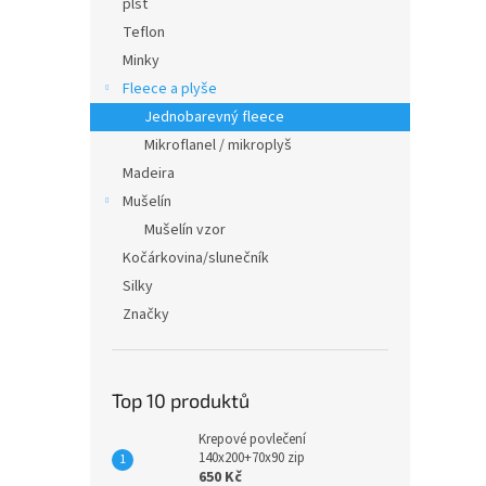
plsť
Teflon
Minky
Fleece a plyše
Jednobarevný fleece
Mikroflanel / mikroplyš
Madeira
Mušelín
Mušelín vzor
Kočárkovina/slunečník
Silky
Značky
Top 10 produktů
Krepové povlečení
140x200+70x90 zip
650 Kč