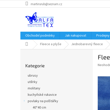
Přejít
martinsrub@seznam.cz
na
obsah
Obchodní podmínky
Jak nakupovat
Prodejny
Domů
Fleece a plyše
Jednobarevný fleece
P
Fle
o
Přeskočit
s
Průměr
Neohod
Kategorie
kategorie
t
hodnoce
r
produkt
ubrusy
a
je
utěrky
0,0
n
z
molitany
n
5
í
kuchyňské rukavice
hvězdič
p
povlaky na polštářky
a
40*40 cm