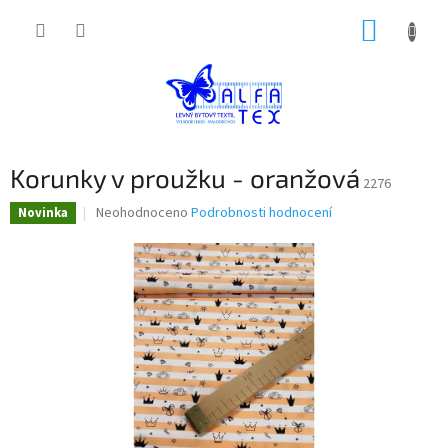
Přejít
NÁKUP
na
obsah
KOŠÍK
Korunky v proužku - oranžová
2276
Průměrné
Neohodnoceno
Podrobnosti hodnocení
Novinka
hodnocení
produktu
je
0,0
z
5
hvězdiček.