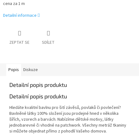
cena za 1 m
Detailní informace
ZEPTAT SE
SDÍLET
Popis
Diskuze
Detailní popis produktu
Detailní popis produktu
Hledáte kvalitní bavlnu pro šití závěsů, povlaků či povlečení?
Bavlněné látky 100% složení jsou prodejné hned v několika
šířích, vzorech a barvách. Nabízíme dětské motivy, látky
jednobarevné či vhodné na patchwork. Všechny metráž tkaniny
si můžete objednat přímo z pohodlí Vašeho domova.