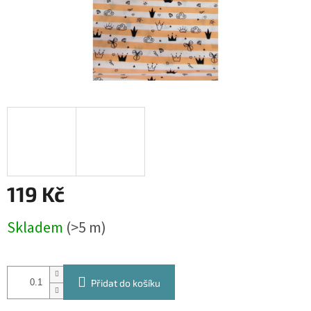
119 Kč
Měrná
Skladem
(>5 m)
cena:
Přidat do košíku