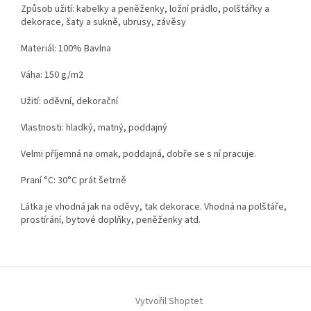
Způsob užití: kabelky a peněženky, ložní prádlo, polštářky a
dekorace, šaty a sukně, ubrusy, závěsy
Materiál: 100% Bavlna
Váha: 150 g/m2
Užití: oděvní, dekorační
Vlastnosti: hladký, matný, poddajný
Velmi příjemná na omak, poddajná, dobře se s ní pracuje.
Praní °C: 30°C prát šetrně
Látka je vhodná jak na oděvy, tak dekorace. Vhodná na polštáře,
prostírání, bytové doplňky, peněženky atd.
Z
á
Vytvořil Shoptet
p