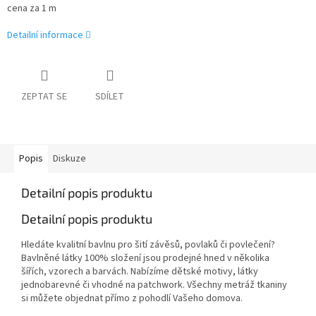
cena za 1 m
Detailní informace
ZEPTAT SE
SDÍLET
Popis
Diskuze
Detailní popis produktu
Detailní popis produktu
Hledáte kvalitní bavlnu pro šití závěsů, povlaků či povlečení?
Bavlněné látky 100% složení jsou prodejné hned v několika
šířích, vzorech a barvách. Nabízíme dětské motivy, látky
jednobarevné či vhodné na patchwork. Všechny metráž tkaniny
si můžete objednat přímo z pohodlí Vašeho domova.