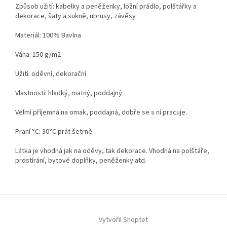
Způsob užití: kabelky a peněženky, ložní prádlo, polštářky a
dekorace, šaty a sukně, ubrusy, závěsy
Materiál: 100% Bavlna
Váha: 150 g/m2
Užití: oděvní, dekorační
Vlastnosti: hladký, matný, poddajný
Velmi příjemná na omak, poddajná, dobře se s ní pracuje.
Praní °C: 30°C prát šetrně
Látka je vhodná jak na oděvy, tak dekorace. Vhodná na polštáře,
prostírání, bytové doplňky, peněženky atd.
Z
á
Vytvořil Shoptet
p