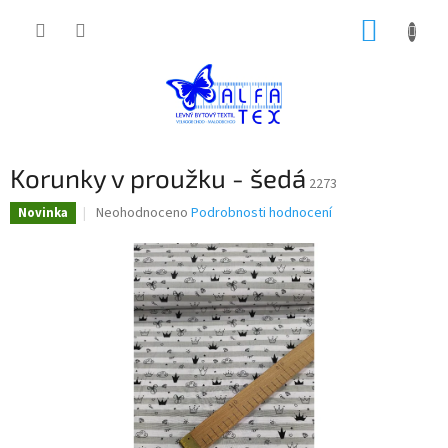
Přejít
NÁKUP
na
obsah
KOŠÍK
Korunky v proužku - šedá
2273
Průměrné
Neohodnoceno
Podrobnosti hodnocení
Novinka
hodnocení
produktu
je
0,0
z
5
hvězdiček.