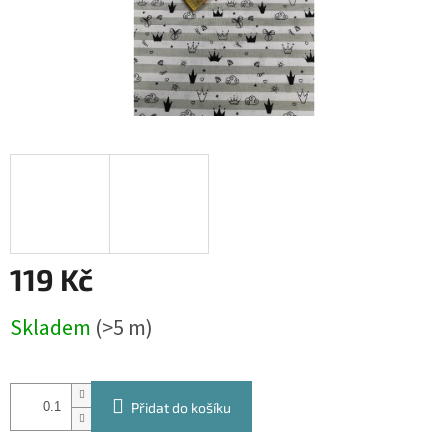
119 Kč
Měrná
Skladem
(>5 m)
cena:
Přidat do košíku