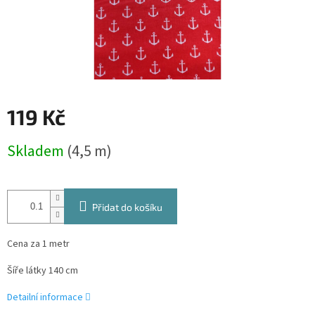
119 Kč
Měrná
Skladem
(4,5 m)
cena:
Přidat do košíku
Cena za 1 metr
Šíře látky 140 cm
Detailní informace