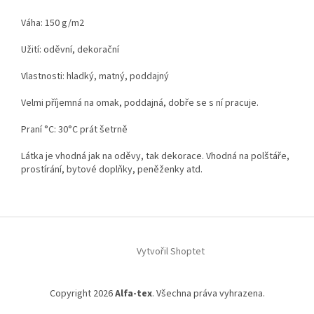
Váha: 150 g/m2
Užití: oděvní, dekorační
Vlastnosti: hladký, matný, poddajný
Velmi příjemná na omak, poddajná, dobře se s ní pracuje.
Praní °C: 30°C prát šetrně
Látka je vhodná jak na oděvy, tak dekorace. Vhodná na polštáře,
prostírání, bytové doplňky, peněženky atd.
Z
á
Vytvořil Shoptet
p
a
t
Copyright 2026
Alfa-tex
. Všechna práva vyhrazena.
í