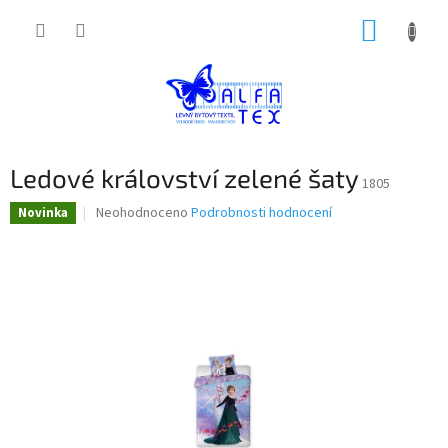
Přejít
NÁKUP
na
obsah
KOŠÍK
Ledové království zelené šaty
1805
Průměrné
Neohodnoceno
Podrobnosti hodnocení
Novinka
hodnocení
produktu
je
0,0
z
5
hvězdiček.