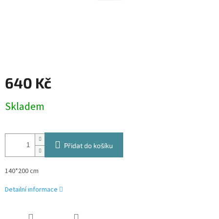
640 Kč
Měrná
Skladem
cena:
Přidat do košíku
140*200 cm
Detailní informace