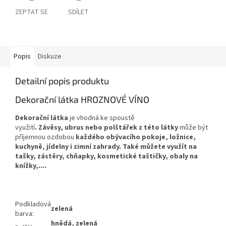
ZEPTAT SE
SDÍLET
Popis
Diskuze
Detailní popis produktu
Dekorační látka HROZNOVÉ VÍNO
Dekorační látka
je vhodná ke spoustě
využití
.
Závěsy,
ubrus nebo polštářek
z této látky
může být
příjemnou ozdobou
každého
obývacího pokoje, ložnice,
kuchyně, jídelny i zimní zahrady. Také můžete využít na
tašky, zástěry, chňapky, kosmetické taštičky, obaly na
knížky,....
Podkladová
zelená
barva:
hnědá, zelená