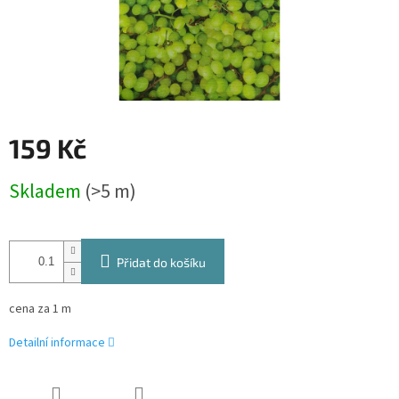
159 Kč
Měrná
Skladem
(>5 m)
cena:
Přidat do košíku
cena za 1 m
Detailní informace