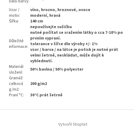
Další barvy:
Vzor /
víno, hrozno, hroznové, ovoce
motiv:
moderní, hravá
Šířka:
140 cm
nepoužívejte sušičku
nutné počítat se sražením látky o cca 7-10% po
prvním vypraní.
Důležité
tolerance v šířce dle výroby +/- 1%
informace:
vzor / barva / na látce je potisk je nutné prát
velmi šetrně, neskládat, může dojít k
vyblednutí.
Materiál
50% bavlna / 50% polyester
složení:
Gramáž
celková
200 g/m2
g/m2:
Praní °C:
30°C prát šetrně
Z
á
Vytvořil Shoptet
p
a