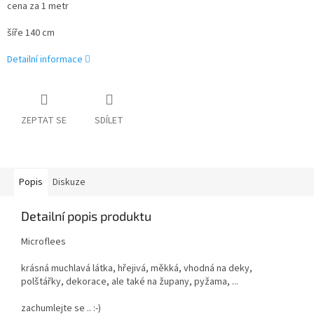
cena za 1 metr
šíře 140 cm
Detailní informace
ZEPTAT SE
SDÍLET
Popis
Diskuze
Detailní popis produktu
Microflees
krásná muchlavá látka, hřejivá, měkká, vhodná na deky,
polštářky, dekorace, ale také na župany, pyžama, ...
zachumlejte se .. :-)