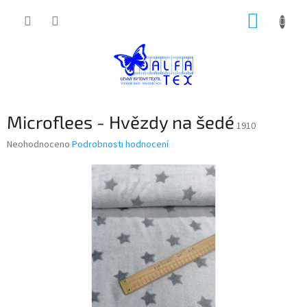
Přejít
NÁKUP
na
obsah
KOŠÍK
Microflees - Hvězdy na šedé
1910
Průměrné
Neohodnoceno
Podrobnosti hodnocení
hodnocení
produktu
je
0,0
z
5
hvězdiček.