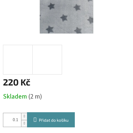
220 Kč
Měrná
Skladem
(2 m)
cena:
Přidat do košíku