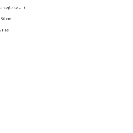
mlejte se .. :-)
 150 cm
% Pes