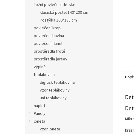
n
Ložní povlečení dětské
e
klasická postel 140*200 cm
l
Postýlka 100*135 cm
povlečení krep
povlečení bavlna
povlečení flanel
prostěradla froté
prostěradla jersey
výplně
teplákovina
Popi
digitisk teplákovina
vzor teplákoviny
Det
uni teplákoviny
náplet
Det
Panely
Mikro
loneta
vzor loneta
krás