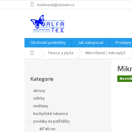
Přejít
martinsrub@seznam.cz
na
obsah
Obchodní podmínky
Jak nakupovat
Prodejny
Domů
Fleece a plyše
Mikroflanel / mikroplyš
P
Mik
o
Přeskočit
s
Kategorie
kategorie
Novin
t
r
ubrusy
a
utěrky
n
molitany
n
í
kuchyňské rukavice
p
povlaky na polštářky
a
40*40 cm