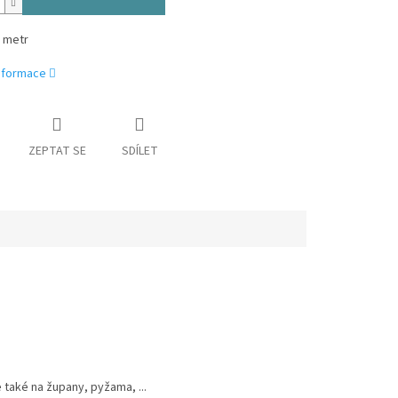
1 metr
informace
ZEPTAT SE
SDÍLET
 také na župany, pyžama, ...