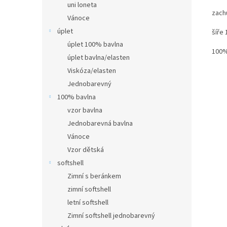
uni loneta
zachu
Vánoce
úplet
šíře
úplet 100% bavlna
100
úplet bavlna/elasten
Viskóza/elasten
Jednobarevný
100% bavlna
vzor bavlna
Jednobarevná bavlna
Vánoce
Vzor dětská
softshell
Zimní s beránkem
zimní softshell
letní softshell
Zimní softshell jednobarevný