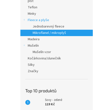
plsť
Teflon
Minky
Fleece a plyše
Jednobarevný fleece
Mikroflanel / mikroplyš
Madeira
Mušelín
Mušelín vzor
Kočárkovina/slunečník
Silky
Značky
Top 10 produktů
Sovy - zelené
119 Kč