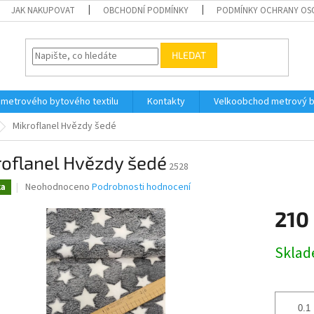
JAK NAKUPOVAT
OBCHODNÍ PODMÍNKY
PODMÍNKY OCHRANY OS
HLEDAT
 metrového bytového textilu
Kontakty
Velkoobchod metrový by
Mikroflanel Hvězdy šedé
roflanel Hvězdy šedé
2528
Průměrné
Neohodnoceno
Podrobnosti hodnocení
ka
hodnocení
produktu
210
je
0,0
Měrná
Skla
z
cena:
5
hvězdiček.