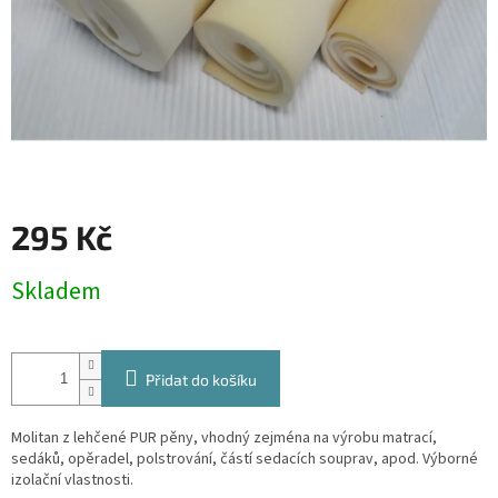
295 Kč
Měrná
Skladem
cena:
Přidat do košíku
Molitan z lehčené PUR pěny, vhodný zejména na výrobu matrací,
sedáků, opěradel, polstrování, částí sedacích souprav, apod. Výborné
izolační vlastnosti.