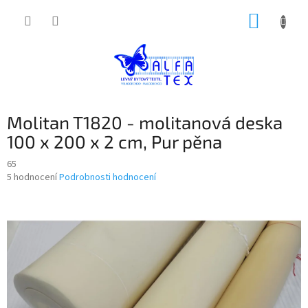
Přejít
NÁKUP
na
obsah
KOŠÍK
Molitan T1820 - molitanová deska
100 x 200 x 2 cm, Pur pěna
65
Průměrné
5 hodnocení
Podrobnosti hodnocení
hodnocení
produktu
je
2,8
z
5
hvězdiček.