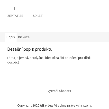
ZEPTAT SE
SDÍLET
Popis
Diskuze
Detailní popis produktu
Látka je jemná, prodyšná, ideální na šití oblečení pro děti i
dospělé.
Z
á
Vytvořil Shoptet
p
a
t
Copyright 2026
Alfa-tex
. Všechna práva vyhrazena.
í