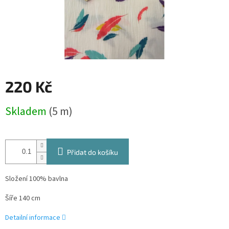
220 Kč
Měrná
Skladem
(5 m)
cena:
Přidat do košíku
Složení 100% bavlna
Šíře 140 cm
Detailní informace