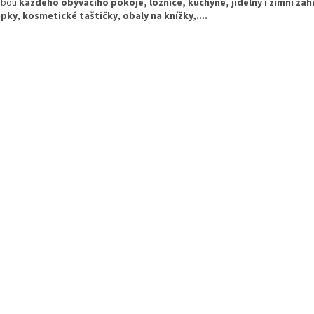
obou
každého
obývacího pokoje, ložnice, kuchyně, jídelny i zimní zah
pky, kosmetické taštičky, obaly na knížky,....