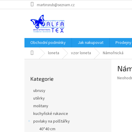
Přejít
martinsrub@seznam.cz
na
obsah
Obchodní podmínky
Jak nakupovat
Prodejny
Domů
loneta
vzor loneta
Námořnická
P
Nám
o
Přeskočit
s
Průměr
Neohod
Kategorie
kategorie
t
hodnoce
r
produkt
ubrusy
a
je
utěrky
0,0
n
z
molitany
n
5
í
kuchyňské rukavice
hvězdič
p
povlaky na polštářky
a
40*40 cm