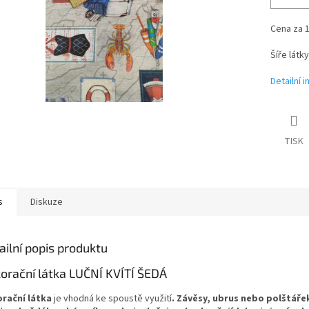
Cena za 
Šíře látk
Detailní 
TISK
s
Diskuze
ailní popis produktu
orační látka LUČNÍ KVÍTÍ ŠEDÁ
rační látka
je vhodná ke spoustě využití
.
Závěsy,
ubrus nebo polštáře