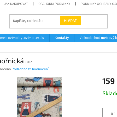
JAK NAKUPOVAT
OBCHODNÍ PODMÍNKY
PODMÍNKY OCHRANY OS
HLEDAT
 metrového bytového textilu
Kontakty
Velkoobchod metrový by
ořnická
3202
né
noceno
Podrobnosti hodnocení
ní
159
u
Měrná
Skla
cena:
ek.