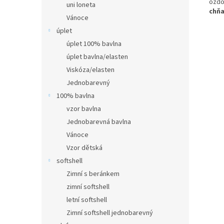
ozd
uni loneta
chňa
Vánoce
úplet
úplet 100% bavlna
úplet bavlna/elasten
Viskóza/elasten
Jednobarevný
100% bavlna
vzor bavlna
Jednobarevná bavlna
Vánoce
Vzor dětská
softshell
Zimní s beránkem
zimní softshell
letní softshell
Zimní softshell jednobarevný