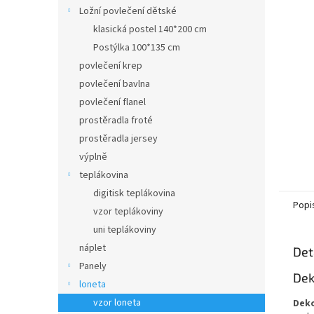
n
Ložní povlečení dětské
e
klasická postel 140*200 cm
l
Postýlka 100*135 cm
povlečení krep
povlečení bavlna
povlečení flanel
prostěradla froté
prostěradla jersey
výplně
teplákovina
digitisk teplákovina
Popi
vzor teplákoviny
uni teplákoviny
náplet
Det
Panely
Dek
loneta
vzor loneta
Deko