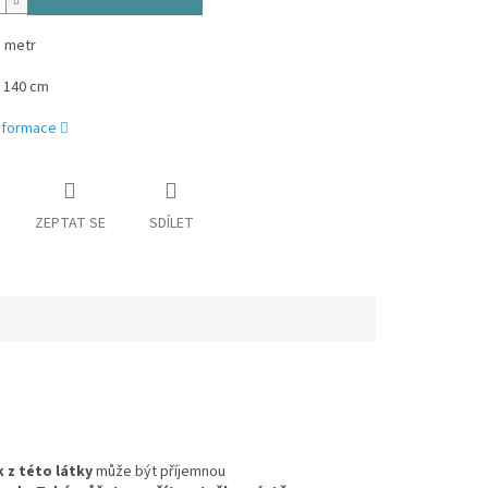
1 metr
y 140 cm
informace
ZEPTAT SE
SDÍLET
k
z této látky
může být příjemnou