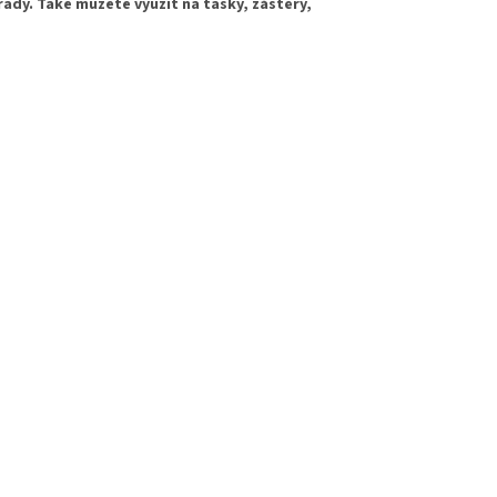
rady. Také můžete využít na tašky, zástěry,