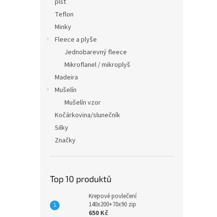
plsť
Teflon
Minky
Fleece a plyše
Jednobarevný fleece
Mikroflanel / mikroplyš
Madeira
Mušelín
Mušelín vzor
Kočárkovina/slunečník
Silky
Značky
Top 10 produktů
Krepové povlečení
140x200+70x90 zip
650 Kč