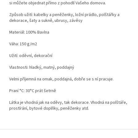
si můžete objednat přímo z pohodlí Vašeho domova.
Způsob užití: kabelky a peněženky, ložní prádlo, polštářky a
dekorace, šaty a sukně, ubrusy, závěsy
Materiál: 100% Bavlna
Váha: 150 g/m2
Užití: oděvní, dekorační
Vlastnosti: hladký, matný, poddajný
Velmi příjemná na omak, poddajná, dobře se s ní pracuje.
Praní °C: 30°C prát šetrně
Látka je vhodná jak na oděvy, tak dekorace. Vhodná na polštáře,
prostírání, bytové doplňky, peněženky atd.
Z