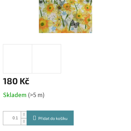
180 Kč
Měrná
Skladem
(>5 m)
cena:
Přidat do košíku