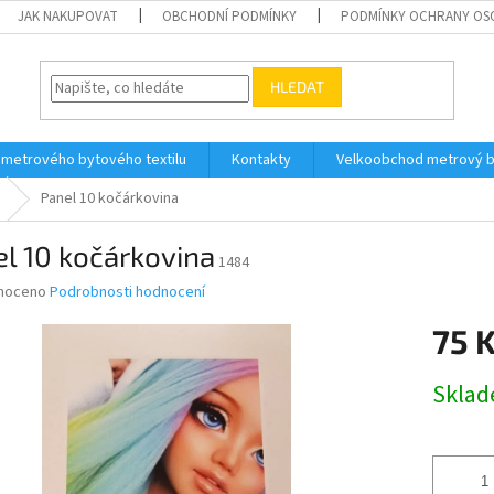
JAK NAKUPOVAT
OBCHODNÍ PODMÍNKY
PODMÍNKY OCHRANY OS
HLEDAT
 metrového bytového textilu
Kontakty
Velkoobchod metrový by
Panel 10 kočárkovina
l 10 kočárkovina
1484
né
noceno
Podrobnosti hodnocení
ní
75 
u
Měrná
Skla
cena:
ek.