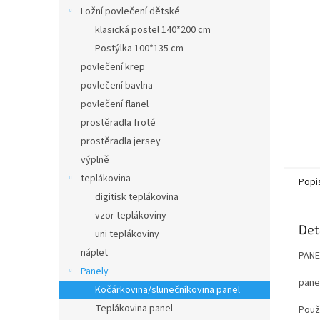
n
Ložní povlečení dětské
e
klasická postel 140*200 cm
l
Postýlka 100*135 cm
povlečení krep
povlečení bavlna
povlečení flanel
prostěradla froté
prostěradla jersey
výplně
teplákovina
Popi
digitisk teplákovina
vzor teplákoviny
Det
uni teplákoviny
náplet
PANE
Panely
panel
Kočárkovina/slunečníkovina panel
Teplákovina panel
Použi