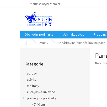
Přejít
martinsrub@seznam.cz
na
obsah
Obchodní podmínky
Jak nakupovat
Prodejny
Domů
Panely
Kočárkovina/slunečníkovina panel
P
Pane
o
Přeskočit
s
Průměr
Neohod
Kategorie
kategorie
t
hodnoce
r
produkt
ubrusy
a
je
utěrky
0,0
n
z
molitany
n
5
í
kuchyňské rukavice
hvězdič
p
povlaky na polštářky
a
40*40 cm