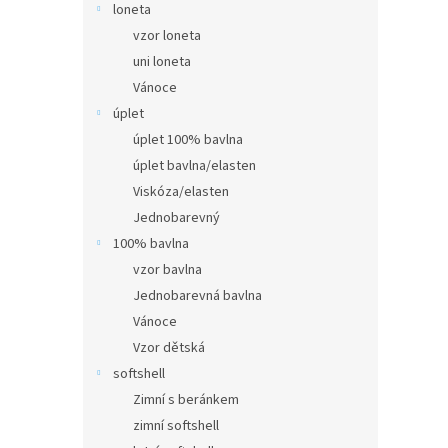
loneta
vzor loneta
uni loneta
Vánoce
úplet
úplet 100% bavlna
úplet bavlna/elasten
Viskóza/elasten
Jednobarevný
100% bavlna
vzor bavlna
Jednobarevná bavlna
Vánoce
Vzor dětská
softshell
Zimní s beránkem
zimní softshell