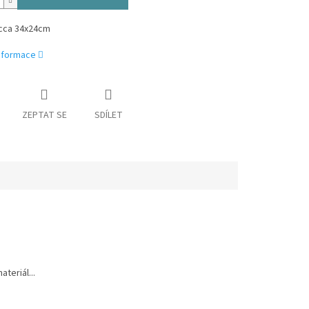
cca 34x24cm
informace
ZEPTAT SE
SDÍLET
teriál...