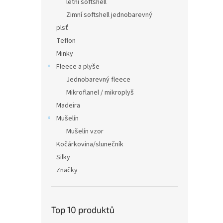
letní softshell
Zimní softshell jednobarevný
plsť
Teflon
Minky
Fleece a plyše
Jednobarevný fleece
Mikroflanel / mikroplyš
Madeira
Mušelín
Mušelín vzor
Kočárkovina/slunečník
Silky
Značky
Top 10 produktů