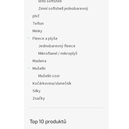
letní softshell
Zimní softshell jednobarevný
plsť
Teflon
Minky
Fleece a plyše
Jednobarevný fleece
Mikroflanel / mikroplyš
Madeira
Mušelín
Mušelín vzor
Kočárkovina/slunečník
Silky
Značky
Top 10 produktů