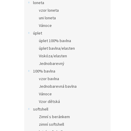
loneta
vzor loneta
uni loneta
Vánoce
úplet
úplet 100% bavlna
úplet bavlna/elasten
Viskóza/elasten
Jednobarevný
100% bavlna
vzor bavlna
Jednobarevná bavlna
Vánoce
Vzor dětská
softshell
Zimní s beránkem
zimní softshell