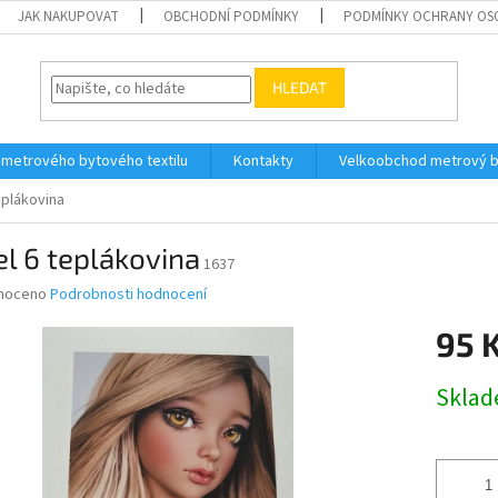
JAK NAKUPOVAT
OBCHODNÍ PODMÍNKY
PODMÍNKY OCHRANY OS
HLEDAT
 metrového bytového textilu
Kontakty
Velkoobchod metrový by
eplákovina
l 6 teplákovina
1637
né
noceno
Podrobnosti hodnocení
ní
95 
u
Měrná
Skla
cena:
ek.