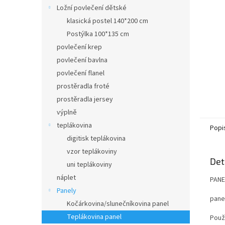
n
Ložní povlečení dětské
e
klasická postel 140*200 cm
l
Postýlka 100*135 cm
povlečení krep
povlečení bavlna
povlečení flanel
prostěradla froté
prostěradla jersey
výplně
teplákovina
Popi
digitisk teplákovina
vzor teplákoviny
Det
uni teplákoviny
náplet
PANE
Panely
panel
Kočárkovina/slunečníkovina panel
Teplákovina panel
Použi