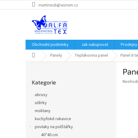
Přejít
martinsrub@seznam.cz
na
obsah
Obchodní podmínky
Jak nakupovat
Prodejny
Domů
Panely
Teplákovina panel
Panel 6 t
P
Pane
o
Přeskočit
s
Průměr
Neohod
Kategorie
kategorie
t
hodnoce
r
produkt
ubrusy
a
je
utěrky
0,0
n
z
molitany
n
5
í
kuchyňské rukavice
hvězdič
p
povlaky na polštářky
a
40*40 cm