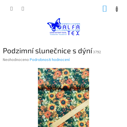
Přejít
NÁKUP
na
obsah
KOŠÍK
Podzimní slunečnice s dýní
3792
Průměrné
Neohodnoceno
Podrobnosti hodnocení
hodnocení
produktu
je
0,0
z
5
hvězdiček.