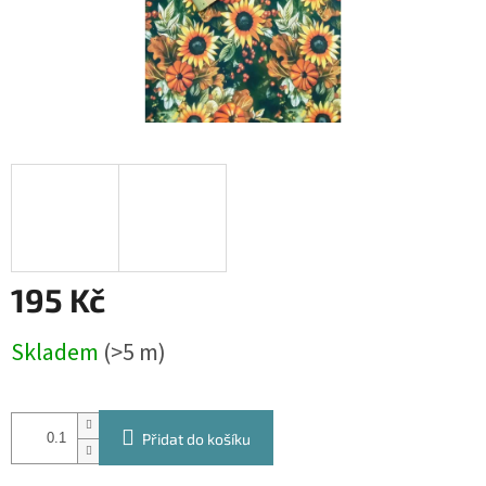
195 Kč
Měrná
Skladem
(>5 m)
cena:
Přidat do košíku