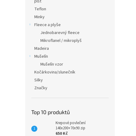
plsť
Teflon
Minky
Fleece a plyše
Jednobarevný fleece
Mikroflanel / mikroplyš
Madeira
Mušelín
Mušelín vzor
Kočárkovina/slunečník
Silky
Značky
Top 10 produktů
Krepové povlečení
140x200+70x90 zip
650 Kč