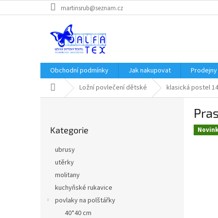
Přejít
martinsrub@seznam.cz
na
obsah
Obchodní podmínky
Jak nakupovat
Prodejny
Domů
Ložní povlečení dětské
klasická postel 1
P
Pras
o
Přeskočit
s
Kategorie
kategorie
Novin
t
r
ubrusy
a
utěrky
n
molitany
n
í
kuchyňské rukavice
p
povlaky na polštářky
a
40*40 cm