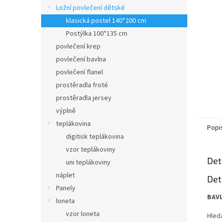
n
Ložní povlečení dětské
e
klasická postel 140*200 cm
l
Postýlka 100*135 cm
povlečení krep
povlečení bavlna
povlečení flanel
prostěradla froté
prostěradla jersey
výplně
teplákovina
Popi
digitisk teplákovina
vzor teplákoviny
Det
uni teplákoviny
náplet
Det
Panely
BAV
loneta
vzor loneta
Hled