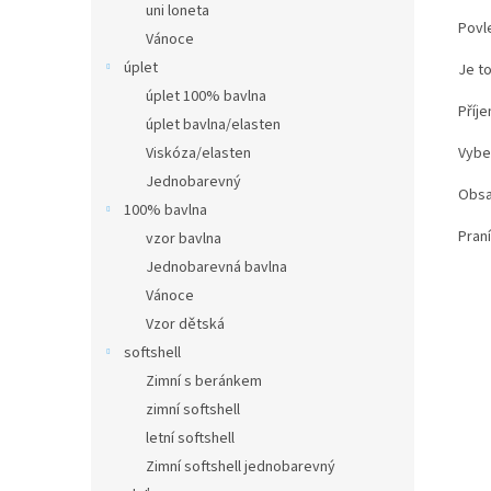
uni loneta
Povl
Vánoce
úplet
Je to
úplet 100% bavlna
Příj
úplet bavlna/elasten
Viskóza/elasten
Vybe
Jednobarevný
Obsa
100% bavlna
Pran
vzor bavlna
Jednobarevná bavlna
Vánoce
Vzor dětská
softshell
Zimní s beránkem
zimní softshell
letní softshell
Zimní softshell jednobarevný