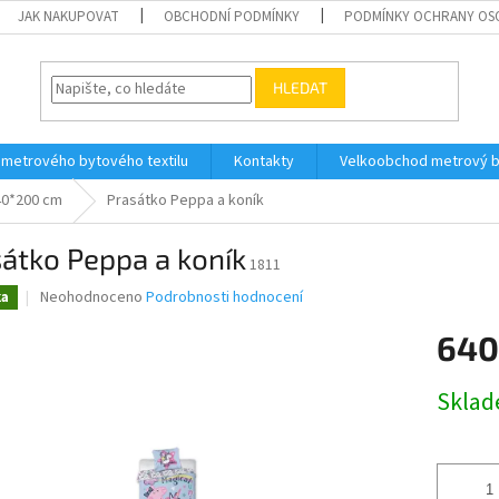
JAK NAKUPOVAT
OBCHODNÍ PODMÍNKY
PODMÍNKY OCHRANY OS
HLEDAT
 metrového bytového textilu
Kontakty
Velkoobchod metrový by
40*200 cm
Prasátko Peppa a koník
átko Peppa a koník
1811
Průměrné
Neohodnoceno
Podrobnosti hodnocení
ka
hodnocení
produktu
640
je
0,0
Měrná
Skla
z
cena:
5
hvězdiček.