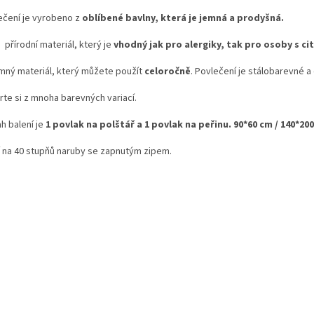
ečení je vyrobeno z
oblíbené bavlny, která je jemná a prodyšná.
 přírodní materiál, který je
vhodný jak pro alergiky, tak pro osoby s ci
emný materiál, který můžete použít
celoročně
. Povlečení je stálobarevné a 
rte si z mnoha barevných variací.
h balení je
1 povlak na polštář a 1 povlak na peřinu. 90*60 cm / 140*20
í na 40 stupňů naruby se zapnutým zipem.