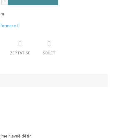
cm
informace
ZEPTAT SE
SDÍLET
ujme hlavně děti?