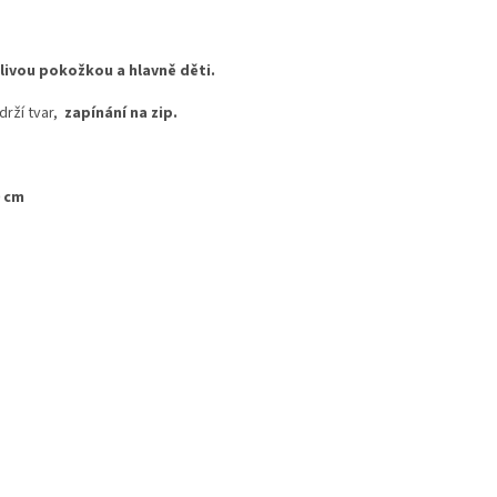
tlivou pokožkou a hlavně děti.
drží tvar,
zapínání na zip.
0 cm