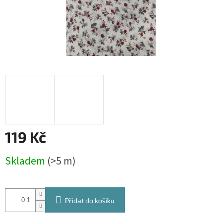
119 Kč
Měrná
Skladem
(>5 m)
cena:
Přidat do košíku