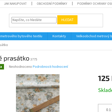
JAK NAKUPOVAT
OBCHODNÍ PODMÍNKY
PODMÍNKY OCHRANY OS
HLEDAT
 metrového bytového textilu
Kontakty
Velkoobchod metrový by
sátko
é prasátko
3775
Průměrné
Neohodnoceno
Podrobnosti hodnocení
ka
hodnocení
produktu
125
je
0,0
Měrná
Skla
z
cena:
5
hvězdiček.