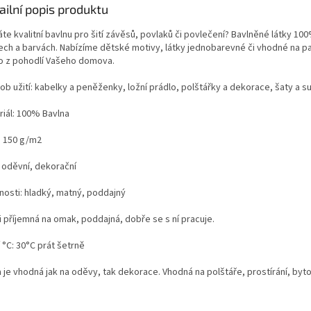
ailní popis produktu
te kvalitní bavlnu pro šití závěsů, povlaků či povlečení? Bavlněné látky 100
ech a barvách. Nabízíme dětské motivy, látky jednobarevné či vhodné na p
o z pohodlí Vašeho domova.
ob užití: kabelky a peněženky, ložní prádlo, polštářky a dekorace, šaty a s
riál: 100% Bavlna
: 150 g/m2
: oděvní, dekorační
tnosti: hladký, matný, poddajný
i příjemná na omak, poddajná, dobře se s ní pracuje.
 °C: 30°C prát šetrně
a je vhodná jak na oděvy, tak dekorace. Vhodná na polštáře, prostírání, by