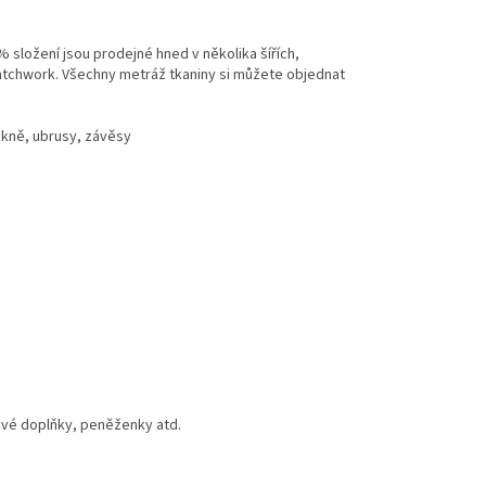
% složení jsou prodejné hned v několika šířích,
atchwork. Všechny metráž tkaniny si můžete objednat
ukně, ubrusy, závěsy
tové doplňky, peněženky atd.