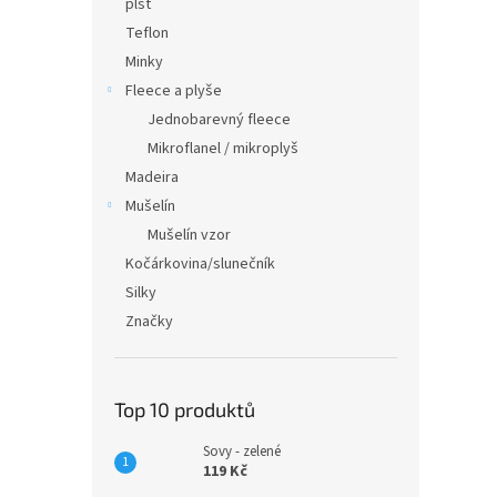
plsť
Teflon
Minky
Fleece a plyše
Jednobarevný fleece
Mikroflanel / mikroplyš
Madeira
Mušelín
Mušelín vzor
Kočárkovina/slunečník
Silky
Značky
Top 10 produktů
Sovy - zelené
119 Kč