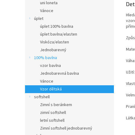
uni loneta
Det
Vánoce
Hledá
úplet
vzor
přím
úplet 100% bavlna
úplet bavlna/elasten
Způs
Viskóza/elasten
Mate
Jednobarevný
100% bavlna
Váha
vzor bavlna
Užití
Jednobarevná bavlna
Vánoce
Vlas
Vzor dětská
Velm
softshell
Zimní s beránkem
Praní
zimní softshell
Látk
letní softshell
Zimní softshell jednobarevný