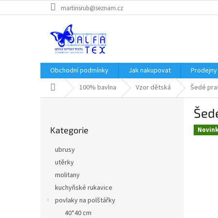
Přejít
martinsrub@seznam.cz
na
obsah
Obchodní podmínky
Jak nakupovat
Prodejny
Domů
100% bavlna
Vzor dětská
Šedé pra
P
Šed
o
Přeskočit
s
Kategorie
kategorie
Novin
t
r
ubrusy
a
utěrky
n
molitany
n
í
kuchyňské rukavice
p
povlaky na polštářky
a
40*40 cm