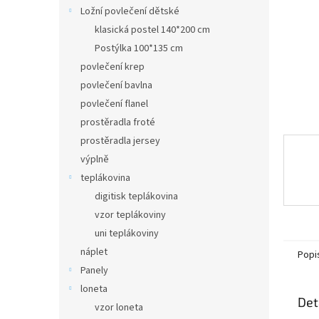
n
Ložní povlečení dětské
e
klasická postel 140*200 cm
l
Postýlka 100*135 cm
povlečení krep
povlečení bavlna
povlečení flanel
prostěradla froté
prostěradla jersey
výplně
teplákovina
digitisk teplákovina
vzor teplákoviny
uni teplákoviny
náplet
Popi
Panely
loneta
Det
vzor loneta