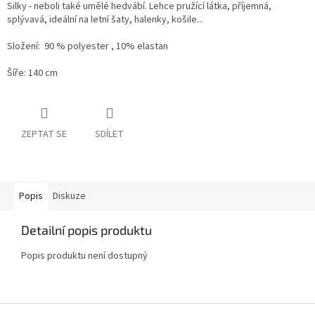
Silky - neboli také umělé hedvábí. Lehce pružící látka, příjemná,
splývavá, ideální na letní šaty, halenky, košile...
Složení: 90 % polyester , 10% elastan
Šíře: 140 cm
ZEPTAT SE
SDÍLET
Popis
Diskuze
Detailní popis produktu
Popis produktu není dostupný
Z