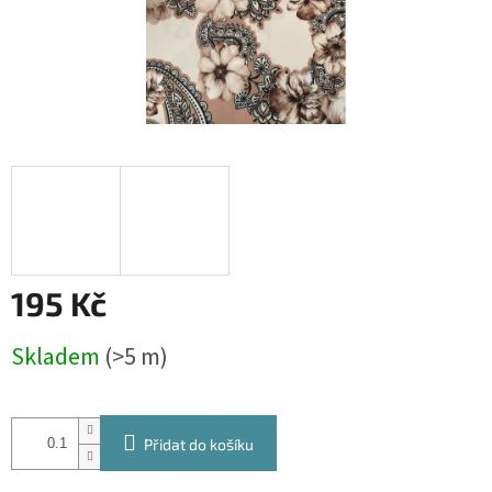
195 Kč
Měrná
Skladem
(>5 m)
cena:
Přidat do košíku