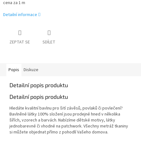
cena za 1 m
Detailní informace
ZEPTAT SE
SDÍLET
Popis
Diskuze
Detailní popis produktu
Detailní popis produktu
Hledáte kvalitní bavlnu pro šití závěsů, povlaků či povlečení?
Bavlněné látky 100% složení jsou prodejné hned v několika
šířích, vzorech a barvách. Nabízíme dětské motivy, látky
jednobarevné či vhodné na patchwork. Všechny metráž tkaniny
si můžete objednat přímo z pohodlí Vašeho domova.