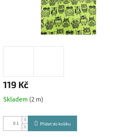
119 Kč
Měrná
Skladem
(2 m)
cena:
Přidat do košíku