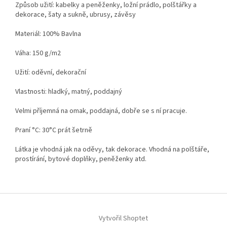
Způsob užití: kabelky a peněženky, ložní prádlo, polštářky a
dekorace, šaty a sukně, ubrusy, závěsy
Materiál: 100% Bavlna
Váha: 150 g/m2
Užití: oděvní, dekorační
Vlastnosti: hladký, matný, poddajný
Velmi příjemná na omak, poddajná, dobře se s ní pracuje.
Praní °C: 30°C prát šetrně
Látka je vhodná jak na oděvy, tak dekorace. Vhodná na polštáře,
prostírání, bytové doplňky, peněženky atd.
Z
á
Vytvořil Shoptet
p