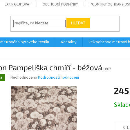
JAK NAKUPOVAT
OBCHODNÍ PODMÍNKY
PODMÍNKY OCHRANY OS
HLEDAT
 metrového bytového textilu
Kontakty
Velkoobchod metrový by
on Pampeliška chmíří - béžová
1607
Průměrné
Neohodnoceno
Podrobnosti hodnocení
ka
hodnocení
produktu
245
je
0,0
Měrná
Skla
z
cena:
5
hvězdiček.