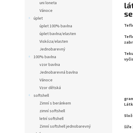
uni loneta
lá
Vánoce
se
úplet
Tefl
úplet 100% bavlna
úplet bavlna/elasten
Tefl
Viskóza/elasten
zabr
Jednobarevný
Teku
100% bavlna
vyči
vzor bavlna
Jednobarevná bavlna
Vánoce
Vzor dětská
softshell
gram
Zimní s beránkem
Látk
zimní softshell
Slož
letní softshell
Zimní softshell jednobarevný
šíře