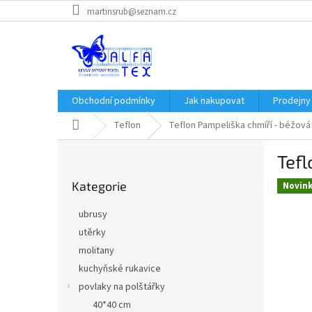
Přejít
martinsrub@seznam.cz
na
obsah
Obchodní podmínky
Jak nakupovat
Prodejny
Domů
Teflon
Teflon Pampeliška chmíří - béžová
P
Tefl
o
Přeskočit
s
Kategorie
kategorie
Novin
t
r
ubrusy
a
utěrky
n
molitany
n
í
kuchyňské rukavice
p
povlaky na polštářky
a
40*40 cm