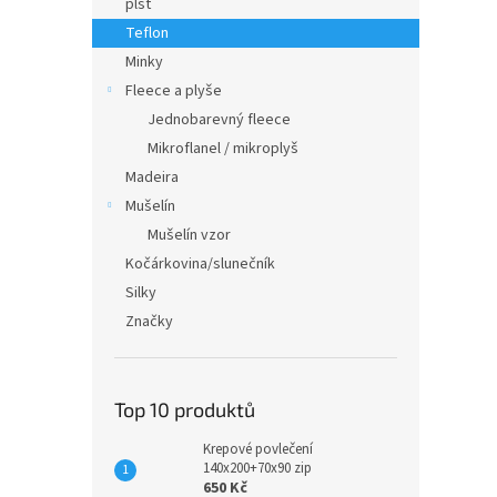
plsť
Teflon
Minky
Fleece a plyše
Jednobarevný fleece
Mikroflanel / mikroplyš
Madeira
Mušelín
Mušelín vzor
Kočárkovina/slunečník
Silky
Značky
Top 10 produktů
Krepové povlečení
140x200+70x90 zip
650 Kč