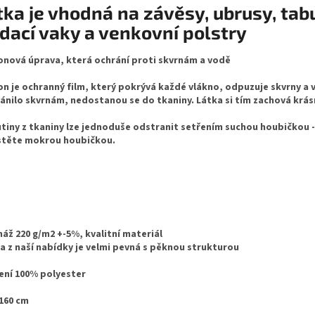
tka je vhodná na závěsy, ubrusy, tab
dací vaky a venkovní polstry
onová úprava, která ochrání proti skvrnám a vodě
on je ochranný film, který pokrývá každé vlákno, odpuzuje skvrny a v
ánilo skvrnám, nedostanou se do tkaniny. Látka si tím zachová krá
tiny z tkaniny lze jednoduše odstranit setřením suchou houbičkou - 
stěte mokrou houbičkou.
áž 220 g/m2 +-5%, kvalitní materiál
a z naší nabídky je velmi pevná s pěknou strukturou
ení 100% polyester
 160 cm