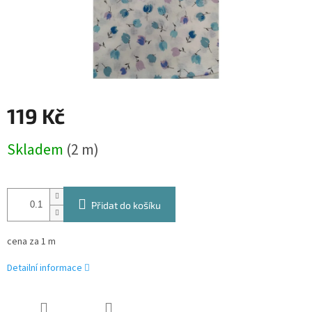
119 Kč
Měrná
Skladem
(2 m)
cena:
Přidat do košíku
cena za 1 m
Detailní informace