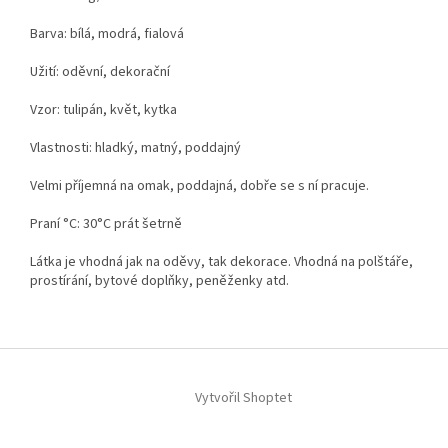
Barva: bílá, modrá, fialová
Užití: oděvní, dekorační
Vzor: tulipán, květ, kytka
Vlastnosti: hladký, matný, poddajný
Velmi příjemná na omak, poddajná, dobře se s ní pracuje.
Praní °C: 30°C prát šetrně
Látka je vhodná jak na oděvy, tak dekorace. Vhodná na polštáře,
prostírání, bytové doplňky, peněženky atd.
Z
á
Vytvořil Shoptet
p
a
t