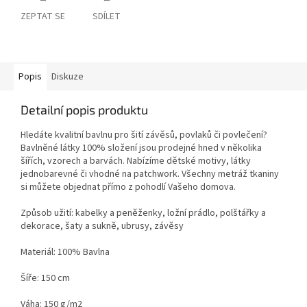
ZEPTAT SE
SDÍLET
Popis
Diskuze
Detailní popis produktu
Hledáte kvalitní bavlnu pro šití závěsů, povlaků či povlečení?
Bavlněné látky 100% složení jsou prodejné hned v několika
šířích, vzorech a barvách. Nabízíme dětské motivy, látky
jednobarevné či vhodné na patchwork. Všechny metráž tkaniny
si můžete objednat přímo z pohodlí Vašeho domova.
Způsob užití: kabelky a peněženky, ložní prádlo, polštářky a
dekorace, šaty a sukně, ubrusy, závěsy
Materiál: 100% Bavlna
Šíře: 150 cm
Váha: 150 g/m2