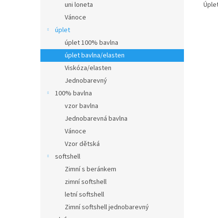
Úplet
uni loneta
Vánoce
úplet
úplet 100% bavlna
úplet bavlna/elasten
Viskóza/elasten
Jednobarevný
100% bavlna
vzor bavlna
Jednobarevná bavlna
Vánoce
Vzor dětská
softshell
Zimní s beránkem
zimní softshell
letní softshell
Zimní softshell jednobarevný