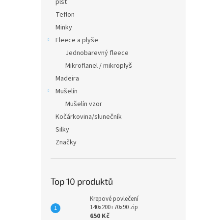
plsť
Teflon
Minky
Fleece a plyše
Jednobarevný fleece
Mikroflanel / mikroplyš
Madeira
Mušelín
Mušelín vzor
Kočárkovina/slunečník
Silky
Značky
Top 10 produktů
Krepové povlečení
140x200+70x90 zip
650 Kč