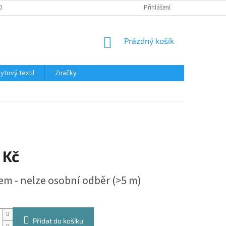
OBNÍCH ÚDAJŮ
Přihlášení
NÁKUPNÍ
Prázdný košík
KOŠÍK
tový textil
Značky
 Kč
em - nelze osobní odběr
(>5 m)
Přidat do košíku