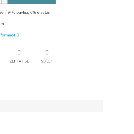
ožení 94% bavlna, 6% elastan
cm
informace
ZEPTAT SE
SDÍLET