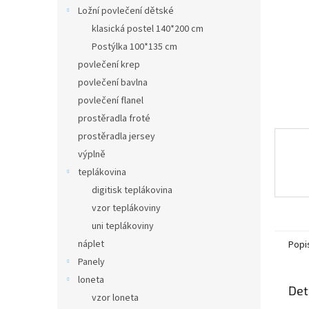
n
Ložní povlečení dětské
e
klasická postel 140*200 cm
l
Postýlka 100*135 cm
povlečení krep
povlečení bavlna
povlečení flanel
prostěradla froté
prostěradla jersey
výplně
teplákovina
digitisk teplákovina
vzor teplákoviny
uni teplákoviny
náplet
Popi
Panely
loneta
Det
vzor loneta