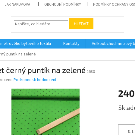
JAK NAKUPOVAT
OBCHODNÍ PODMÍNKY
PODMÍNKY OCHRANY OS
HLEDAT
 metrového bytového textilu
Kontakty
Velkoobchod metrový by
rný puntík na zelené
t černý puntík na zelené
2680
né
noceno
Podrobnosti hodnocení
ní
240
u
Měrná
Sklad
cena:
ek.