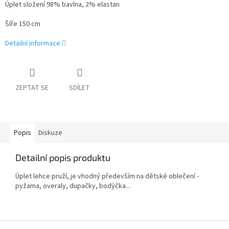
Úplet složení 98% bavlna, 2% elastan
Šíře 150 cm
Detailní informace
ZEPTAT SE
SDÍLET
Popis
Diskuze
Detailní popis produktu
Úplet lehce pruží, je vhodný především na dětské oblečení -
pyžama, overaly, dupačky, bodýčka...
Z