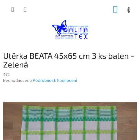
Přejít
NÁKUP
na
obsah
KOŠÍK
Utěrka BEATA 45x65 cm 3 ks balen -
Zelená
472
Průměrné
Neohodnoceno
Podrobnosti hodnocení
hodnocení
produktu
je
0,0
z
5
hvězdiček.