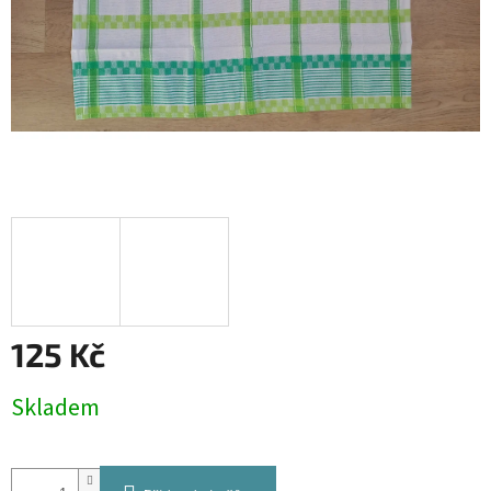
125 Kč
Měrná
Skladem
cena: