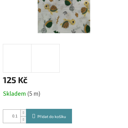
125 Kč
Měrná
Skladem
(5 m)
cena:
Přidat do košíku