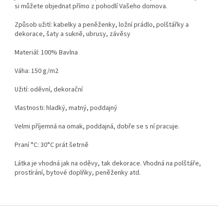
si můžete objednat přímo z pohodlí Vašeho domova.
Způsob užití: kabelky a peněženky, ložní prádlo, polštářky a
dekorace, šaty a sukně, ubrusy, závěsy
Materiál: 100% Bavlna
Váha: 150 g/m2
Užití: oděvní, dekorační
Vlastnosti: hladký, matný, poddajný
Velmi příjemná na omak, poddajná, dobře se s ní pracuje.
Praní °C: 30°C prát šetrně
Látka je vhodná jak na oděvy, tak dekorace. Vhodná na polštáře,
prostírání, bytové doplňky, peněženky atd.
Z