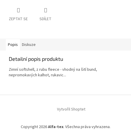
ZEPTAT SE
SDÍLET
Popis
Diskuze
Detailní popis produktu
Zimní softshell, z rubu fleece - vhodný na šití bund,
nepromokavých kalhot, rukavic...
Z
á
Vytvořil Shoptet
p
a
t
Copyright 2026
Alfa-tex
. Všechna práva vyhrazena.
í