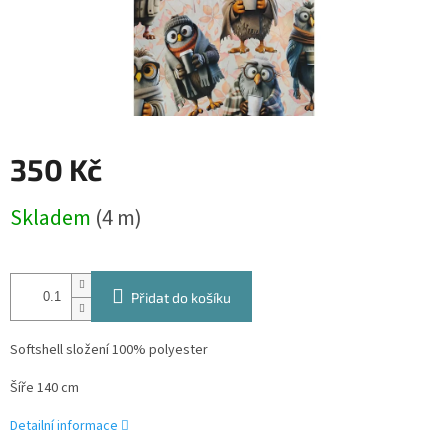
350 Kč
Měrná
Skladem
(4 m)
cena:
Přidat do košíku
Softshell složení 100% polyester
Šíře 140 cm
Detailní informace