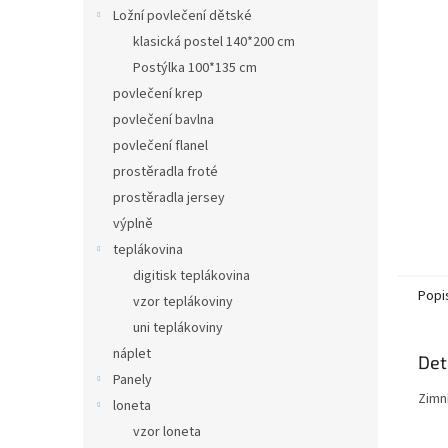
n
Ložní povlečení dětské
e
klasická postel 140*200 cm
l
Postýlka 100*135 cm
povlečení krep
povlečení bavlna
povlečení flanel
prostěradla froté
prostěradla jersey
výplně
teplákovina
digitisk teplákovina
Popi
vzor teplákoviny
uni teplákoviny
náplet
Det
Panely
Zimní
loneta
vzor loneta