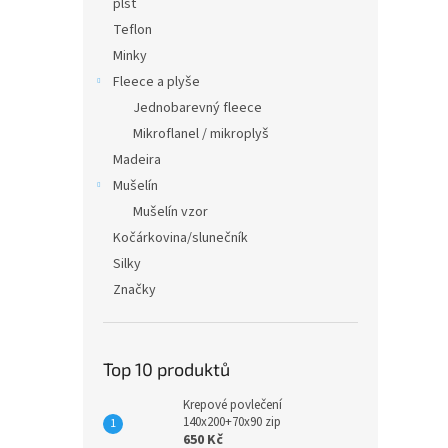
plsť
Teflon
Minky
Fleece a plyše
Jednobarevný fleece
Mikroflanel / mikroplyš
Madeira
Mušelín
Mušelín vzor
Kočárkovina/slunečník
Silky
Značky
Top 10 produktů
Krepové povlečení
140x200+70x90 zip
650 Kč