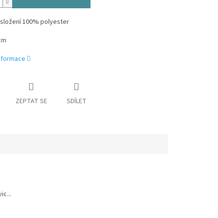
 složení 100% polyester
cm
informace
ZEPTAT SE
SDÍLET
c...