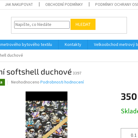
JAK NAKUPOVAT
OBCHODNÍ PODMÍNKY
PODMÍNKY OCHRANY OS
HLEDAT
 metrového bytového textilu
Kontakty
Velkoobchod metrový by
shell duchové
í softshell duchové
3397
Průměrné
Neohodnoceno
Podrobnosti hodnocení
ka
hodnocení
produktu
350
je
0,0
Měrná
Skla
z
cena:
5
hvězdiček.