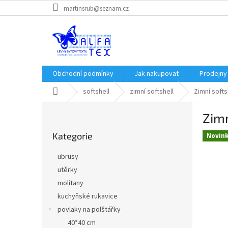
Přejít
martinsrub@seznam.cz
na
obsah
Obchodní podmínky
Jak nakupovat
Prodejny
Domů
softshell
zimní softshell
Zimní soft
P
Zimn
o
Přeskočit
s
Kategorie
kategorie
Novin
t
r
ubrusy
a
utěrky
n
molitany
n
í
kuchyňské rukavice
p
povlaky na polštářky
a
40*40 cm