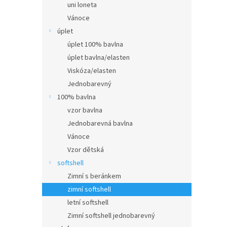
uni loneta
Vánoce
úplet
úplet 100% bavlna
úplet bavlna/elasten
Viskóza/elasten
Jednobarevný
100% bavlna
vzor bavlna
Jednobarevná bavlna
Vánoce
Vzor dětská
softshell
Zimní s beránkem
zimní softshell
letní softshell
Zimní softshell jednobarevný